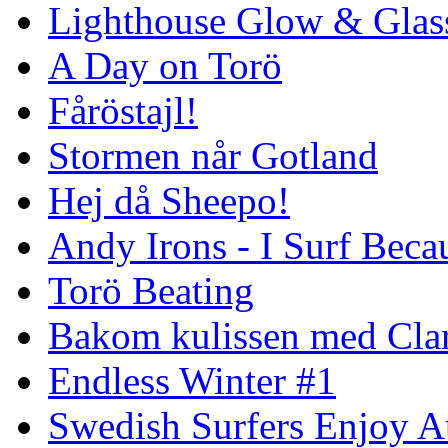
Lighthouse Glow & Gla
A Day on Torö
Fåröstajl!
Stormen når Gotland
Hej då Sheepo!
Andy Irons - I Surf Becau
Torö Beating
Bakom kulissen med Clar
Endless Winter #1
Swedish Surfers Enjoy 