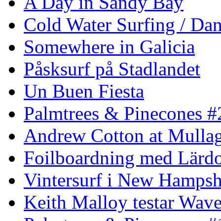
A Day in Sandy Bay
Cold Water Surfing / Da
Somewhere in Galicia
Påsksurf på Stadlandet
Un Buen Fiesta
Palmtrees & Pinecones #
Andrew Cotton at Mulla
Foilboardning med Lärdo
Vintersurf i New Hampsh
Keith Malloy testar Wav