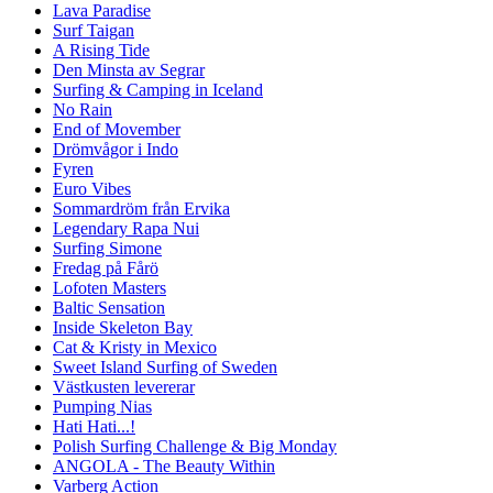
Lava Paradise
Surf Taigan
A Rising Tide
Den Minsta av Segrar
Surfing & Camping in Iceland
No Rain
End of Movember
Drömvågor i Indo
Fyren
Euro Vibes
Sommardröm från Ervika
Legendary Rapa Nui
Surfing Simone
Fredag på Fårö
Lofoten Masters
Baltic Sensation
Inside Skeleton Bay
Cat & Kristy in Mexico
Sweet Island Surfing of Sweden
Västkusten levererar
Pumping Nias
Hati Hati...!
Polish Surfing Challenge & Big Monday
ANGOLA - The Beauty Within
Varberg Action