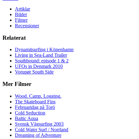
Artiklar
Bilder
Filmer
Recensioner
Relaterat
Dynamitsurfing i Köpenhamn
Living in Sea-Land Trailer
Southbound: episode 1 & 2
UFOs in Denmark 2010
Vorupør South Side
Mer Filmer
Wood. Camp. Logging.
The Skateboard Fins
Februaridag på Torö
Cold Seduction
Baltic Aqua
Svensk Vågsurfing 2003
Cold Water Surf / Norrland
Dreaming of Adventure