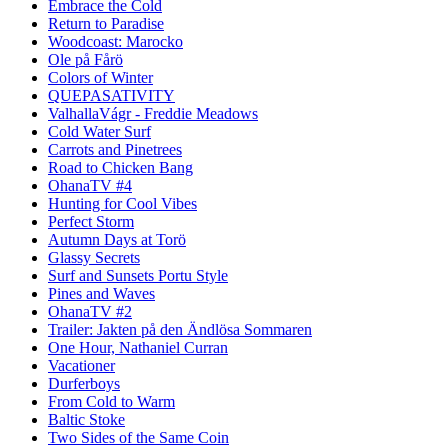
Embrace the Cold
Return to Paradise
Woodcoast: Marocko
Ole på Fårö
Colors of Winter
QUEPASATIVITY
ValhallaVágr - Freddie Meadows
Cold Water Surf
Carrots and Pinetrees
Road to Chicken Bang
OhanaTV #4
Hunting for Cool Vibes
Perfect Storm
Autumn Days at Torö
Glassy Secrets
Surf and Sunsets Portu Style
Pines and Waves
OhanaTV #2
Trailer: Jakten på den Ändlösa Sommaren
One Hour, Nathaniel Curran
Vacationer
Durferboys
From Cold to Warm
Baltic Stoke
Two Sides of the Same Coin