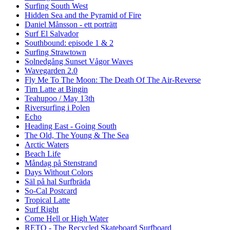
Surfing South West
Hidden Sea and the Pyramid of Fire
Daniel Månsson - ett porträtt
Surf El Salvador
Southbound: episode 1 & 2
Surfing Strawtown
Solnedgång Sunset Vågor Waves
Wavegarden 2.0
Fly Me To The Moon: The Death Of The Air-Reverse
Tim Latte at Bingin
Teahupoo / May 13th
Riversurfing i Polen
Echo
Heading East - Going South
The Old, The Young & The Sea
Arctic Waters
Beach Life
Måndag på Stenstrand
Days Without Colors
Säl på hal Surfbräda
So-Cal Postcard
Tropical Latte
Surf Right
Come Hell or High Water
RETO - The Recycled Skateboard Surfboard