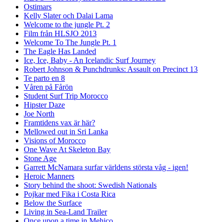
Ostimars
Kelly Slater och Dalai Lama
Welcome to the jungle Pt. 2
Film från HLSJO 2013
Welcome To The Jungle Pt. 1
The Eagle Has Landed
Ice, Ice, Baby - An Icelandic Surf Journey
Robert Johnson & Punchdrunks: Assault on Precinct 13
Te parto en 8
Våren på Fårön
Student Surf Trip Morocco
Hipster Daze
Joe North
Framtidens vax är här?
Mellowed out in Sri Lanka
Visions of Morocco
One Wave At Skeleton Bay
Stone Age
Garrett McNamara surfar världens största våg - igen!
Heroic Manners
Story behind the shoot: Swedish Nationals
Pojkar med Fika i Costa Rica
Below the Surface
Living in Sea-Land Trailer
Once upon a time in Mehico