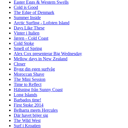
Easter Eggs & Western Swells
Cold is Good
The Edge of Denmark
Summer Inside
Arctic Surfing - Lofoten Island
Days Like These
Vinter i Italien
Jæren - Cold Coast
Cold Stoke
Smell of Spring
Alex Cox presenterar Big Wednesday
Mellow days in New Zealand
Closer
Bygg din egen surfvåg
Moroccan Shave
The Mini Session
Time to Reflect
Hälsning från Sunny Coast
Long Islands
Barbados time!
First Stoke 2014
Belharra meets Hercules
Där havet böjer sig
The Wild West
Surf i Kroatien