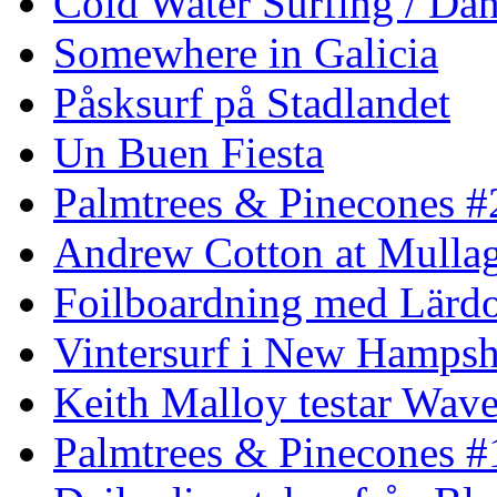
Cold Water Surfing / Da
Somewhere in Galicia
Påsksurf på Stadlandet
Un Buen Fiesta
Palmtrees & Pinecones #
Andrew Cotton at Mulla
Foilboardning med Lärdo
Vintersurf i New Hampsh
Keith Malloy testar Wav
Palmtrees & Pinecones #