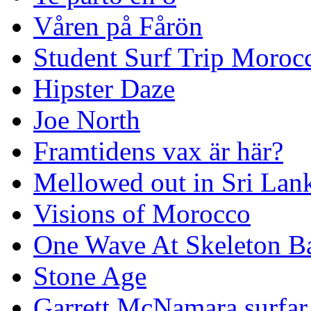
Våren på Fårön
Student Surf Trip Moroc
Hipster Daze
Joe North
Framtidens vax är här?
Mellowed out in Sri Lan
Visions of Morocco
One Wave At Skeleton B
Stone Age
Garrett McNamara surfar v