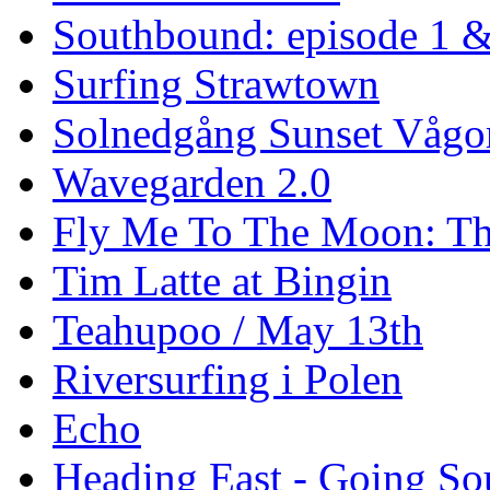
Southbound: episode 1 &
Surfing Strawtown
Solnedgång Sunset Vågo
Wavegarden 2.0
Fly Me To The Moon: Th
Tim Latte at Bingin
Teahupoo / May 13th
Riversurfing i Polen
Echo
Heading East - Going So