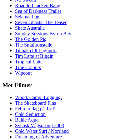
Road to Chicken Bang
Sea of Darkness Trailer
Selamat Pagi
Seven Ghosts: The Teaser
Skate Australia
Sunday Sessions Byron Bay
The Golden Pig
The Smultronställe
Tillbaka till Lagundri
Tim Latte at Bingin
Tropical Latte
True Colours
Wipeout
Mer Filmer
Wood. Camp. Logging.
The Skateboard Fins
Februaridag på Torö
Cold Seduction
Baltic Aqua
Svensk Vågsurfing 2003
Cold Water Surf / Norrland
Dreaming of Adventure