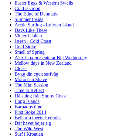
Easter Eggs & Western Swells
Cold is Good
The Edge of Denmark
Summer Inside
Arctic Surfing - Lofoten Island
Days Like These
Vinter i Italien
Jæren - Cold Coast
Cold Stoke
Smell of Spring
Alex Cox presenterar Big Wednesday
Mellow days in New Zealand
Closer
Bygg din egen surfvåg
Moroccan Shave
The Mini Session
Time to Reflect
Hälsning från Sunny Coast
Long Islands
Barbados time!
First Stoke 2014
Belharra meets Hercules
Där havet böjer sig
The Wild West
Surf i Kroatien