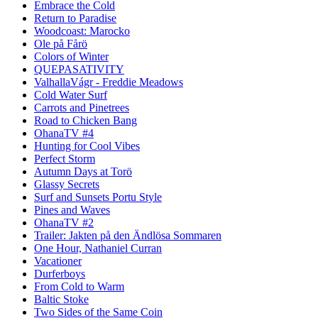
Embrace the Cold
Return to Paradise
Woodcoast: Marocko
Ole på Fårö
Colors of Winter
QUEPASATIVITY
ValhallaVágr - Freddie Meadows
Cold Water Surf
Carrots and Pinetrees
Road to Chicken Bang
OhanaTV #4
Hunting for Cool Vibes
Perfect Storm
Autumn Days at Torö
Glassy Secrets
Surf and Sunsets Portu Style
Pines and Waves
OhanaTV #2
Trailer: Jakten på den Ändlösa Sommaren
One Hour, Nathaniel Curran
Vacationer
Durferboys
From Cold to Warm
Baltic Stoke
Two Sides of the Same Coin