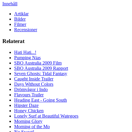
Innehåll
Artiklar
Bilder
Filmer
Recensioner
Relaterat
Hati Hati...!
Pumping Nias
SBO Australia 2009 Film
SBO Australia 2009 Rapport
Seven Ghosts: Tidal Fantasy
Caught Inside Trailer
Days Without Colors
Drömvågor i Indo
Flavours Trailer
Heading East - Going South
Hipster Daze
Honey Chicken
Lonely Surf at Beautiful Wategoes
Morning Glory
Morning of the Mo
No Sweat!