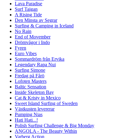
Lava Paradise
Surf Taigan
A Rising Tide
Den Minsta av Segrar
Surfing & Camping in Iceland
No Rain
End of Movember
Drömvågor i Indo
Fyren
Euro Vibes
Sommardröm från Ervika
Legendary Rapa Nui
Surfing Simone
Fredag på Fårö
Lofoten Masters
Baltic Sensation
Inside Skeleton Bay
Cat & Kristy in Mexico
Sweet Island Surfing of Sweden
Västkusten levererar
Pumping Nias
Hati Hati...!
Polish Surfing Challenge & Big Monday
ANGOLA - The Beauty Within
Varberg Action