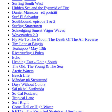
Surfing South West
Hidden Sea and the Pyramid of Fire
Daniel Månsson - ett porträtt
Surf El Salvador
Southbound: episode 1 & 2
Surfing Strawtown
Solnedgång Sunset Vågor Waves
Wavegarden 2.0
Fly Me To The Moon: The Death Of The Air-Reverse
Tim Latte at Bingin
Teahupoo / May 13th
Riversurfing i Polen
Echo
Heading East - Going South
The Old, The Young & The Sea
Arctic Waters
Beach Life
Måndag på Stenstrand
Days Without Colors
Säl på hal Surfbräda
So-Cal Postcard
Tropical Latte
Surf Right
Come Hell or High Water
RETO - The Recycled Skateboard Surfboard