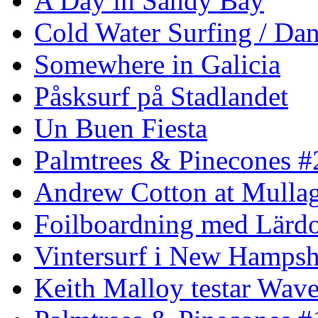
A Day in Sandy Bay
Cold Water Surfing / Da
Somewhere in Galicia
Påsksurf på Stadlandet
Un Buen Fiesta
Palmtrees & Pinecones #
Andrew Cotton at Mulla
Foilboardning med Lärdo
Vintersurf i New Hampsh
Keith Malloy testar Wav