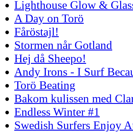
Lighthouse Glow & Gla
A Day on Torö
Fåröstajl!
Stormen når Gotland
Hej då Sheepo!
Andy Irons - I Surf Becau
Torö Beating
Bakom kulissen med Clar
Endless Winter #1
Swedish Surfers Enjoy 