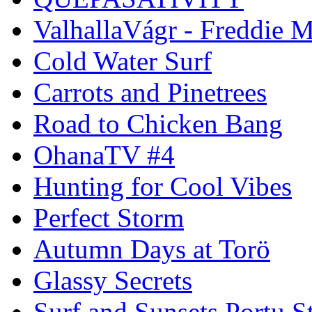
ValhallaVágr - Freddie 
Cold Water Surf
Carrots and Pinetrees
Road to Chicken Bang
OhanaTV #4
Hunting for Cool Vibes
Perfect Storm
Autumn Days at Torö
Glassy Secrets
Surf and Sunsets Portu S