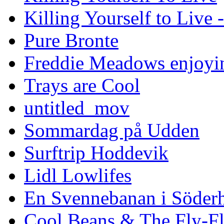
Killing Yourself to Live 
Pure Bronte
Freddie Meadows enjoying
Trays are Cool
untitled_mov
Sommardag på Udden
Surftrip Hoddevik
Lidl Lowlifes
En Svennebanan i Söder
Cool Beans & The Fly-F