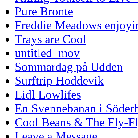
Pure Bronte
Freddie Meadows enjoying
Trays are Cool
untitled_mov
Sommardag på Udden
Surftrip Hoddevik
Lidl Lowlifes
En Svennebanan i Söder
Cool Beans & The Fly-F
Leave a Message