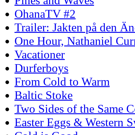
Pines and Waves
OhanaTV #2
Trailer: Jakten på den 
One Hour, Nathaniel Cur
Vacationer
Durferboys
From Cold to Warm
Baltic Stoke
Two Sides of the Same C
Easter Eggs & Western S