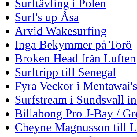
Surftävling i Polen
Surf's up Åsa
Arvid Wakesurfing
Inga Bekymmer på Torö
Broken Head från Luften
Surftripp till Senegal
Fyra Veckor i Mentawai'
Surfstream i Sundsvall i
Billabong Pro J-Bay / G
Cheyne Magnusson till L