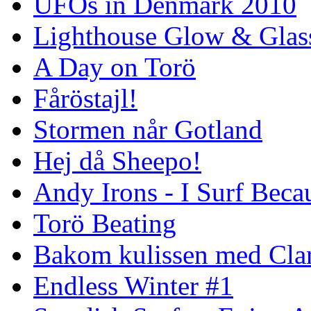
UFOs in Denmark 2010
Lighthouse Glow & Gla
A Day on Torö
Fåröstajl!
Stormen når Gotland
Hej då Sheepo!
Andy Irons - I Surf Becau
Torö Beating
Bakom kulissen med Clar
Endless Winter #1