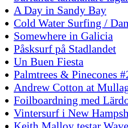
A Day in Sandy Bay
Cold Water Surfing / Da
Somewhere in Galicia
Påsksurf på Stadlandet
Un Buen Fiesta
Palmtrees & Pinecones #
Andrew Cotton at Mulla
Foilboardning med Lärdo
Vintersurf i New Hampsh
Keith Malloy testar Wav