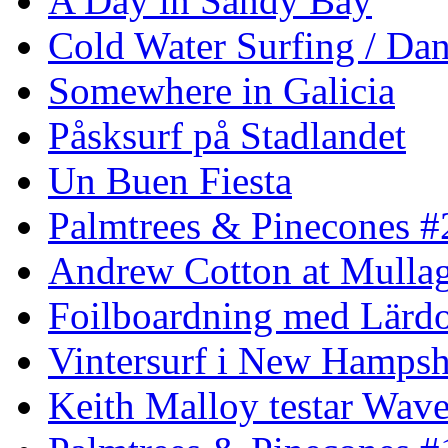
A Day in Sandy Bay
Cold Water Surfing / Da
Somewhere in Galicia
Påsksurf på Stadlandet
Un Buen Fiesta
Palmtrees & Pinecones #
Andrew Cotton at Mulla
Foilboardning med Lärdo
Vintersurf i New Hampsh
Keith Malloy testar Wav