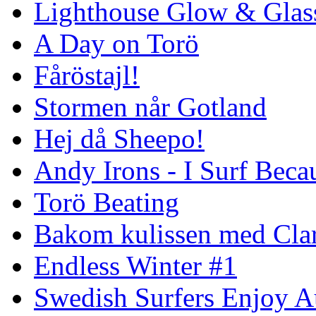
Lighthouse Glow & Gla
A Day on Torö
Fåröstajl!
Stormen når Gotland
Hej då Sheepo!
Andy Irons - I Surf Becau
Torö Beating
Bakom kulissen med Clar
Endless Winter #1
Swedish Surfers Enjoy 