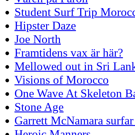
Student Surf Trip Moroc
Hipster Daze
Joe North
Framtidens vax är här?
Mellowed out in Sri Lan
Visions of Morocco
One Wave At Skeleton B
Stone Age
Garrett McNamara surfar v
Heroic Manners