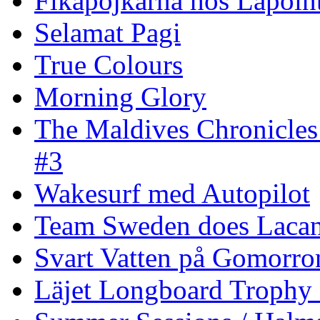
Fikapojkarna hos Lapoint
Selamat Pagi
True Colours
Morning Glory
The Maldives Chronicles
#3
Wakesurf med Autopilot
Team Sweden does Laca
Svart Vatten på Gomorro
Läjet Longboard Trophy 