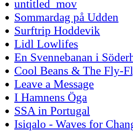
untitled_mov
Sommardag på Udden
Surftrip Hoddevik
Lidl Lowlifes
En Svennebanan i Söder
Cool Beans & The Fly-F
Leave a Message
I Hamnens Öga
SSA in Portugal
Isiqalo - Waves for Chan