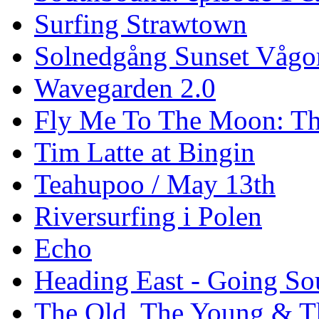
Surfing Strawtown
Solnedgång Sunset Vågo
Wavegarden 2.0
Fly Me To The Moon: Th
Tim Latte at Bingin
Teahupoo / May 13th
Riversurfing i Polen
Echo
Heading East - Going So
The Old, The Young & T