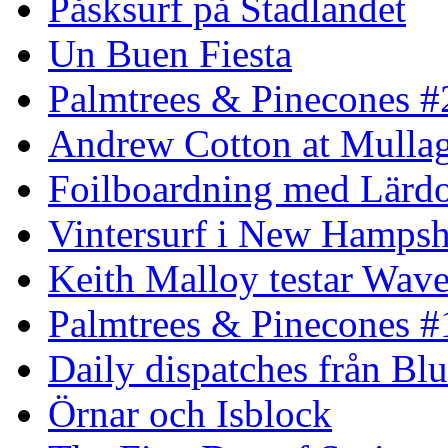
Påsksurf på Stadlandet
Un Buen Fiesta
Palmtrees & Pinecones #
Andrew Cotton at Mulla
Foilboardning med Lärdo
Vintersurf i New Hampsh
Keith Malloy testar Wav
Palmtrees & Pinecones #
Daily dispatches från Blu
Örnar och Isblock