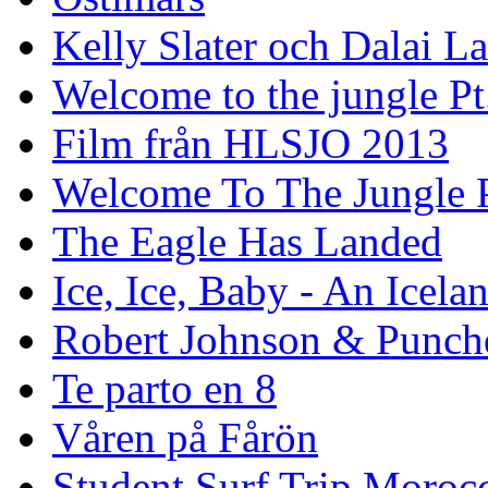
Kelly Slater och Dalai L
Welcome to the jungle Pt
Film från HLSJO 2013
Welcome To The Jungle P
The Eagle Has Landed
Ice, Ice, Baby - An Icela
Robert Johnson & Punchd
Te parto en 8
Våren på Fårön
Student Surf Trip Moroc