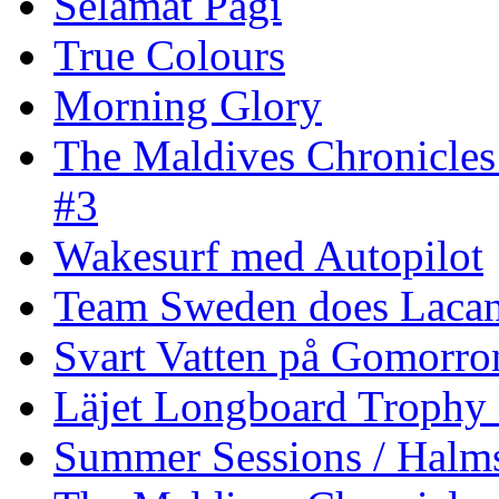
Selamat Pagi
True Colours
Morning Glory
The Maldives Chronicles
#3
Wakesurf med Autopilot
Team Sweden does Laca
Svart Vatten på Gomorro
Läjet Longboard Trophy 
Summer Sessions / Halm