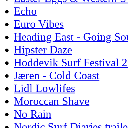
Echo
Euro Vibes
Heading East - Going So
Hipster Daze
Hoddevik Surf Festival 
Jæren - Cold Coast
Lidl Lowlifes
Moroccan Shave
No Rain
Nordic Surf Diaries traile