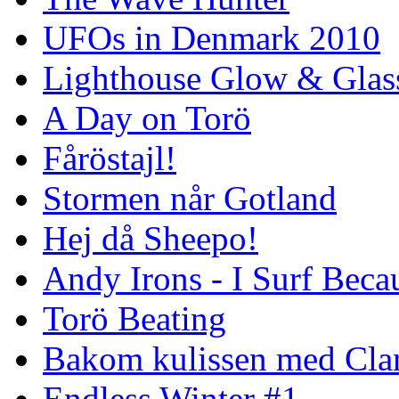
UFOs in Denmark 2010
Lighthouse Glow & Gla
A Day on Torö
Fåröstajl!
Stormen når Gotland
Hej då Sheepo!
Andy Irons - I Surf Becau
Torö Beating
Bakom kulissen med Clar
Endless Winter #1