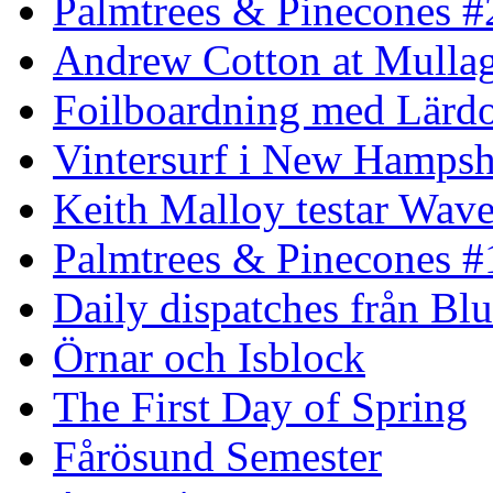
Palmtrees & Pinecones #
Andrew Cotton at Mulla
Foilboardning med Lärdo
Vintersurf i New Hampsh
Keith Malloy testar Wav
Palmtrees & Pinecones #
Daily dispatches från Blu
Örnar och Isblock
The First Day of Spring
Fårösund Semester