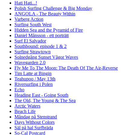
Hati Hati...!
Polish Surfing Challenge & Big Monday
ANGOLA - The Beauty Within
Varberg Action
Surfing South West
Hidden Sea and the Pyramid of Fire
Daniel Månsson - ett porträtt
Surf El Salvador
Southbound: episode 1 & 2
Surfing Strawtown
Solnedgång Sunset Vågor Waves
Wavegarden 2.0
Fly Me To The Moon: The Death Of The Air-Reverse
Tim Latte at Bingin
Teahupoo / May 13th
Riversurfing i Polen
Echo
Heading East - Going South
The Old, The Young & The Sea
Arctic Waters
Beach Life
Måndag på Stenstrand
Days Without Colors
Säl på hal Surfbräda
So-Cal Postcard