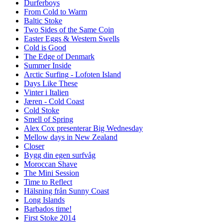
Durferboys
From Cold to Warm
Baltic Stoke
Two Sides of the Same Coin
Easter Eggs & Western Swells
Cold is Good
The Edge of Denmark
Summer Inside
Arctic Surfing - Lofoten Island
Days Like These
Vinter i Italien
Jæren - Cold Coast
Cold Stoke
Smell of Spring
Alex Cox presenterar Big Wednesday
Mellow days in New Zealand
Closer
Bygg din egen surfvåg
Moroccan Shave
The Mini Session
Time to Reflect
Hälsning från Sunny Coast
Long Islands
Barbados time!
First Stoke 2014