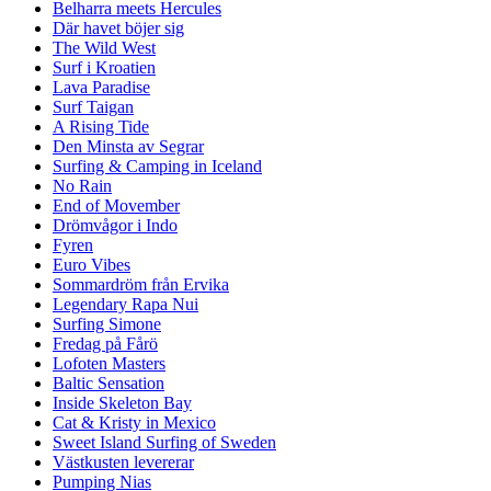
Belharra meets Hercules
Där havet böjer sig
The Wild West
Surf i Kroatien
Lava Paradise
Surf Taigan
A Rising Tide
Den Minsta av Segrar
Surfing & Camping in Iceland
No Rain
End of Movember
Drömvågor i Indo
Fyren
Euro Vibes
Sommardröm från Ervika
Legendary Rapa Nui
Surfing Simone
Fredag på Fårö
Lofoten Masters
Baltic Sensation
Inside Skeleton Bay
Cat & Kristy in Mexico
Sweet Island Surfing of Sweden
Västkusten levererar
Pumping Nias