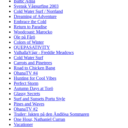
Baltic Aqua
Svensk Vågsurfing 2003
Cold Water Surf / Norrland
Dreaming of Adventure
Embrace the Cold
Return to Paradise
Woodcoast: Marocko
Ole på Fårö
Colors of Winter
QUEPASATIVITY
ValhallaVágr - Freddie Meadows
Cold Water Surf
Carrots and Pinetrees
Road to Chicken Bang
OhanaTV #4
Hunting for Cool Vibes
Perfect Storm
Autumn Days at Torö
Glassy Secrets
Surf and Sunsets Portu Style
Pines and Waves
OhanaTV #2
Trailer: Jakten på den Ändlösa Sommaren
One Hour, Nathaniel Curran
Vacationer