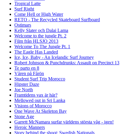
Tropical Latte
Surf Right
Come Hell or High Water
RETO - The Recycled Skateboard Surfboard
Ostimars
Kelly Slater och Dalai Lama
Welcome to the jungle Pt. 2
Film från HLSJO 2013
Welcome To The Jungle Pt. 1
The Eagle Has Landed
Ice, Ice, Baby - An Icelandic Surf Journey
Robert Johnson & Punchdrunks: Assault on Precinct 13
Te parto en 8
Våren på Fårön
Student Surf Trip Morocco
Hipster Daze
Joe North
Framtidens vax är här?
Mellowed out in Sri Lanka
Visions of Morocco
One Wave At Skeleton Bay
Stone Age
Garrett McNamara surfar världens största våg - igen!
Heroic Manners
Story behind the shoot: Swedish Nationals