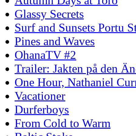
Autumn Days at Torö
Glassy Secrets
Surf and Sunsets Portu S
Pines and Waves
OhanaTV #2
Trailer: Jakten på den 
One Hour, Nathaniel Cur
Vacationer
Durferboys
From Cold to Warm