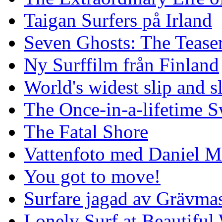
Taigan Surfers på Irland
Seven Ghosts: The Tease
Ny Surffilm från Finland
World's widest slip and s
The Once-in-a-lifetime S
The Fatal Shore
Vattenfoto med Daniel 
You got to move!
Surfare jagad av Grävmas
Lonely Surf at Beautiful