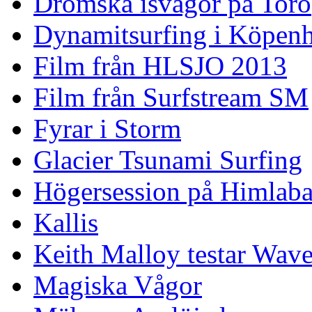
Drömska isvågor på Torö
Dynamitsurfing i Köpen
Film från HLSJO 2013
Film från Surfstream SM
Fyrar i Storm
Glacier Tsunami Surfing
Högersession på Himlaba
Kallis
Keith Malloy testar Wav
Magiska Vågor