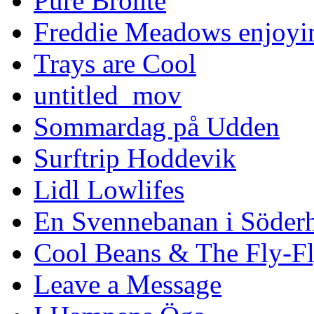
Pure Bronte
Freddie Meadows enjoying
Trays are Cool
untitled_mov
Sommardag på Udden
Surftrip Hoddevik
Lidl Lowlifes
En Svennebanan i Söder
Cool Beans & The Fly-F
Leave a Message