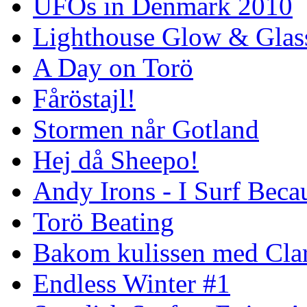
UFOs in Denmark 2010
Lighthouse Glow & Gla
A Day on Torö
Fåröstajl!
Stormen når Gotland
Hej då Sheepo!
Andy Irons - I Surf Becau
Torö Beating
Bakom kulissen med Clar
Endless Winter #1