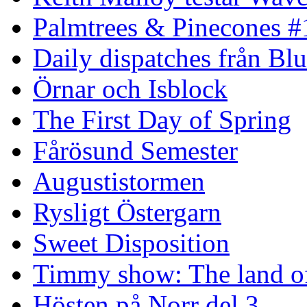
Palmtrees & Pinecones #
Daily dispatches från Blu
Örnar och Isblock
The First Day of Spring
Fårösund Semester
Augustistormen
Rysligt Östergarn
Sweet Disposition
Timmy show: The land of
Hösten på Norr del 3