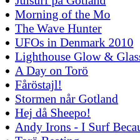
Julsurf på Gotland
Morning of the Mo
The Wave Hunter
UFOs in Denmark 2010
Lighthouse Glow & Gla
A Day on Torö
Fåröstajl!
Stormen når Gotland
Hej då Sheepo!
Andy Irons - I Surf Becau