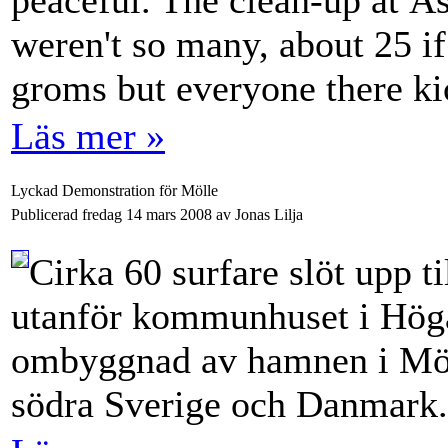
peaceful. The clean-up at Å
weren't so many, about 25 if
groms but everyone there ki
Läs mer »
Lyckad Demonstration för Mölle
Publicerad fredag 14 mars 2008 av Jonas Lilja
Cirka 60 surfare slöt upp t
utanför kommunhuset i Högan
ombyggnad av hamnen i Möll
södra Sverige och Danmark.