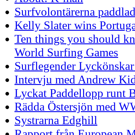
Surfvolontärerna paddlade
Kelly Slater wins Portuga
Ten things you should k
World Surfing Games
Surflegender Lyckönskar
Intervju med Andrew Ki
Lyckat Paddellopp runt
Rädda Östersjön med 
Systrarna Edghill
Rapport från European M