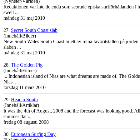
(Nyheter/Världen)
Redaktionen var inte de enda som scorade episka surfförhållanden i he
swell ...
måndag 31 maj 2010
27.
Secret South Coast slab
(Innehåll/Bilder)
New South Wales South
Coast
är ett av mina favoritställen på jorde
slaben ...
måndag 31 maj 2010
28.
The Golden Pig
(Innehåll/Filmer)
... Indonesian island of Nias are what dreams are made of. The
Gold
e
Nias. ...
torsdag 11 mars 2010
29.
Head'n South
(Innehåll/Artiklar)
It was the 4th of August, 2008 and the forecast was looking good. A
summer flat ...
fredag 08 augusti 2008
30.
European Surfing Day
(Nyheter/Sverige)