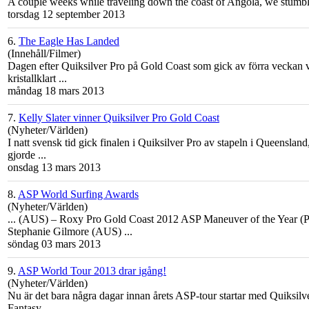
A couple weeks while traveling down the
coast
of Angola, we stumbl
torsdag 12 september 2013
6.
The Eagle Has Landed
(Innehåll/Filmer)
Dagen efter Quiksilver Pro på
Gold
Coast
som gick av förra veckan va
kristallklart ...
måndag 18 mars 2013
7.
Kelly Slater vinner Quiksilver Pro Gold Coast
(Nyheter/Världen)
I natt svensk tid gick finalen i Quiksilver Pro av stapeln i Queenslan
gjorde ...
onsdag 13 mars 2013
8.
ASP World Surfing Awards
(Nyheter/Världen)
... (AUS) – Roxy Pro
Gold
Coast
2012 ASP Maneuver of the Year (P
Stephanie Gilmore (AUS) ...
söndag 03 mars 2013
9.
ASP World Tour 2013 drar igång!
(Nyheter/Världen)
Nu är det bara några dagar innan årets ASP-tour startar med Quiksil
Fantasy ...