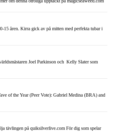
äs mer om denna otroliga upptäckt på magicseaweed.com
10-15 åren. Kirra gick av på mitten med perfekta tubar i
et världsmästaren Joel Parkinson och Kelly Slater som
ve of the Year (Peer Vote): Gabriel Medina (BRA) and
lja tävlingen på quiksilverlive.com För dig som spelar