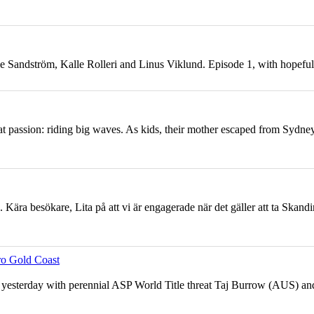
lle Sandström, Kalle Rolleri and Linus Viklund. Episode 1, with hope
t passion: riding big waves. As kids, their mother escaped from Sydne
.. Kära besökare, Lita på att vi är engagerade när det gäller att ta Skan
ro Gold Coast
 yesterday with perennial ASP World Title threat Taj Burrow (AUS) 