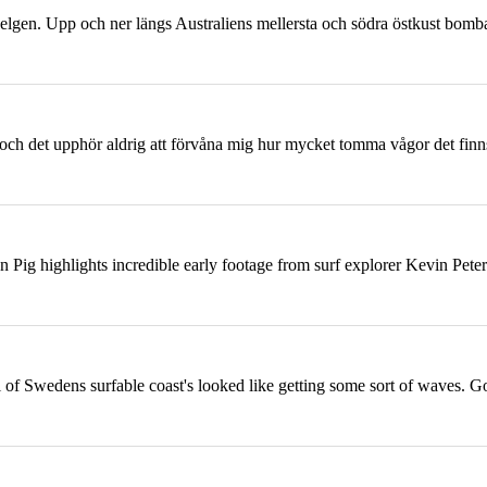
lgen. Upp och ner längs Australiens mellersta och södra östkust bombarde
n och det upphör aldrig att förvåna mig hur mycket tomma vågor det finns
n Pig highlights incredible early footage from surf explorer Kevin Peter
ll of Swedens surfable
coast
's looked like getting some sort of waves. 