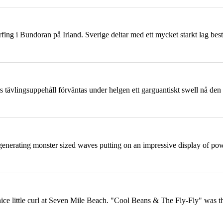
ing i Bundoran på Irland. Sverige deltar med ett mycket starkt lag best
 tävlingsuppehåll förväntas under helgen ett garguantiskt swell nå den 
generating monster sized waves putting on an impressive display of po
ce little curl at Seven Mile Beach. "Cool Beans & The Fly-Fly" was the