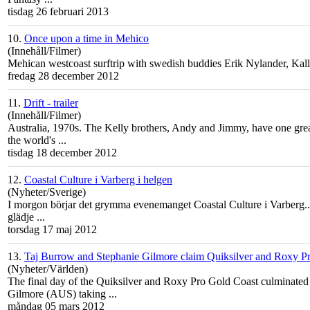
tisdag 26 februari 2013
10.
Once upon a time in Mehico
(Innehåll/Filmer)
Mehican west
coast
surftrip with swedish buddies Erik Nylander, Ka
fredag 28 december 2012
11.
Drift - trailer
(Innehåll/Filmer)
Australia, 1970s. The Kelly brothers, Andy and Jimmy, have one grea
the world's ...
tisdag 18 december 2012
12.
Coastal Culture i Varberg i helgen
(Nyheter/Sverige)
I morgon börjar det grymma evenemanget
Coast
al Culture i Varberg.
glädje ...
torsdag 17 maj 2012
13.
Taj Burrow and Stephanie Gilmore claim Quiksilver and Roxy P
(Nyheter/Världen)
The final day of the Quiksilver and Roxy Pro
Gold
Coast
culminated
Gilmore (AUS) taking ...
måndag 05 mars 2012