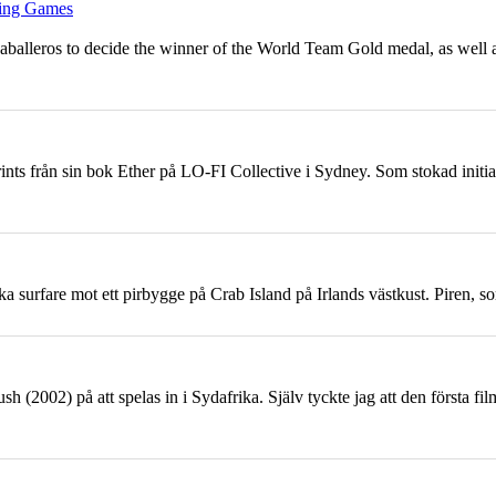
fing Games
 Caballeros to decide the winner of the World Team
Gold
medal, as well
 från sin bok Ether på LO-FI Collective i Sydney. Som stokad initiativta
a surfare mot ett pirbygge på Crab Island på Irlands västkust. Piren, som
sh (2002) på att spelas in i Sydafrika. Själv tyckte jag att den första fi