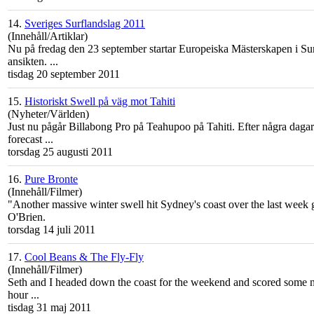
14.
Sveriges Surflandslag 2011
(Innehåll/Artiklar)
Nu på fredag den 23 september startar Europeiska Mästerskapen i Surf
ansikten. ...
tisdag 20 september 2011
15.
Historiskt Swell på väg mot Tahiti
(Nyheter/Världen)
Just nu pågår Billabong Pro på Teahupoo på Tahiti. Efter några dagars
forecast ...
torsdag 25 augusti 2011
16.
Pure Bronte
(Innehåll/Filmer)
"Another massive winter swell hit Sydney's
coast
over the last week 
O'Brien.
torsdag 14 juli 2011
17.
Cool Beans & The Fly-Fly
(Innehåll/Filmer)
Seth and I headed down the
coast
for the weekend and scored some ni
hour ...
tisdag 31 maj 2011