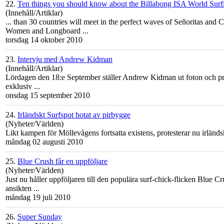
22.
Ten things you should know about the Billabong ISA World Sur
(Innehåll/Artiklar)
... than 30 countries will meet in the perfect waves of Señoritas and
Women and Longboard ...
torsdag 14 oktober 2010
23.
Intervju med Andrew Kidman
(Innehåll/Artiklar)
Lördagen den 18:e September ställer Andrew Kidman ut foton och prints
exklusiv ...
onsdag 15 september 2010
24.
Irländskt Surfspot hotat av pirbygge
(Nyheter/Världen)
Likt kampen för Möllevågens fortsatta existens, protesterar nu irländsk
måndag 02 augusti 2010
25.
Blue Crush får en uppföljare
(Nyheter/Världen)
Just nu håller uppföljaren till den populära surf-chick-flicken Blue Cru
ansikten ...
måndag 19 juli 2010
26.
Super Sunday