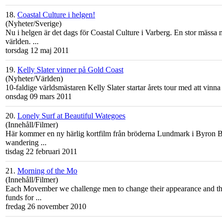
18.
Coastal Culture i helgen!
(Nyheter/Sverige)
Nu i helgen är det dags för
Coast
al Culture i Varberg. En stor mässa m
världen. ...
torsdag 12 maj 2011
19.
Kelly Slater vinner på Gold Coast
(Nyheter/Världen)
10-faldige världsmästaren Kelly Slater startar årets tour med att vi
onsdag 09 mars 2011
20.
Lonely Surf at Beautiful Wategoes
(Innehåll/Filmer)
Här kommer en ny härlig kortfilm från bröderna Lundmark i Byron Ba
wandering ...
tisdag 22 februari 2011
21.
Morning of the Mo
(Innehåll/Filmer)
Each Movember we challenge men to change their appearance and the
funds for ...
fredag 26 november 2010