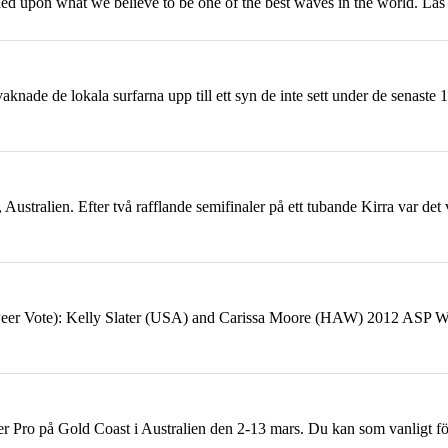
ed upon what we believe to be one of the best waves in the world. L
knade de lokala surfarna upp till ett syn de inte sett under de senaste 
d, Australien. Efter två rafflande semifinaler på ett tubande Kirra var d
eer Vote): Kelly Slater (USA) and Carissa Moore (HAW) 2012 ASP Wa
ver Pro på
Gold
Coast
i Australien den 2-13 mars. Du kan som vanligt fö