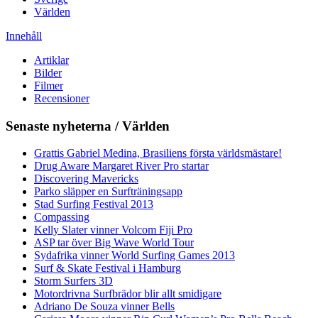
Världen
Innehåll
Artiklar
Bilder
Filmer
Recensioner
Senaste nyheterna / Världen
Grattis Gabriel Medina, Brasiliens första världsmästare!
Drug Aware Margaret River Pro startar
Discovering Mavericks
Parko släpper en Surfträningsapp
Stad Surfing Festival 2013
Compassing
Kelly Slater vinner Volcom Fiji Pro
ASP tar över Big Wave World Tour
Sydafrika vinner World Surfing Games 2013
Surf & Skate Festival i Hamburg
Storm Surfers 3D
Motordrivna Surfbrädor blir allt smidigare
Adriano De Souza vinner Bells