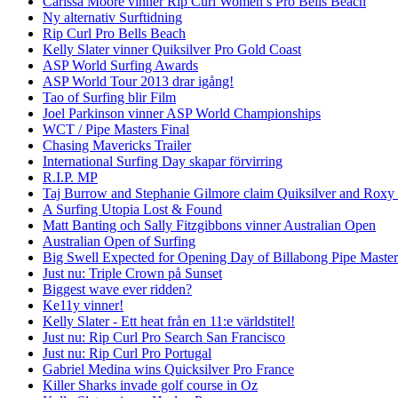
Carissa Moore vinner Rip Curl Women’s Pro Bells Beach
Ny alternativ Surftidning
Rip Curl Pro Bells Beach
Kelly Slater vinner Quiksilver Pro Gold Coast
ASP World Surfing Awards
ASP World Tour 2013 drar igång!
Tao of Surfing blir Film
Joel Parkinson vinner ASP World Championships
WCT / Pipe Masters Final
Chasing Mavericks Trailer
International Surfing Day skapar förvirring
R.I.P. MP
Taj Burrow and Stephanie Gilmore claim Quiksilver and Roxy
A Surfing Utopia Lost & Found
Matt Banting och Sally Fitzgibbons vinner Australian Open
Australian Open of Surfing
Big Swell Expected for Opening Day of Billabong Pipe Master
Just nu: Triple Crown på Sunset
Biggest wave ever ridden?
Ke11y vinner!
Kelly Slater - Ett heat från en 11:e världstitel!
Just nu: Rip Curl Pro Search San Francisco
Just nu: Rip Curl Pro Portugal
Gabriel Medina wins Quicksilver Pro France
Killer Sharks invade golf course in Oz