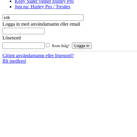
Kelly Slater vinner Hurley Pro
Just nu: Hurley Pro / Trestles
Logga in med användarnamn eller email
Lösenord
Kom ihåg!
Glömt användarnamn eller lösenord?
Bli medlem!