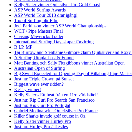
Kelly Slater vinner Quiksilver Pro Gold Coast
ASP World Surfing Awards
ASP World Tour 2013 drar igång!
Tao of Surfing blir Film
Joel Parkinson vinner ASP World Championships
WCT / Pipe Masters Final
Chasing Mavericks Trailer
International Surfing Day skapar förvirring
R.I.P. MP
Taj Burrow and Stephanie Gilmore claim Quiksilver and Roxy
A Surfing Utopia Lost & Found
Matt Banting och Sally Fitzgibbons vinner Australian Open
Australian Open of Surfing
Big Swell Expected for Opening Day of Billabong Pipe Master
Just nu: Triple Crown på Sunset
Biggest wave ever ridden?
Ke11y vinner!
Kelly Slater - Ett heat från en 11:e världstitel!
Just nu: Rip Curl Pro Search San Francisco
Just nu: Rip Curl Pro Portugal
Gabriel Medina wins Quicksilver Pro France
Killer Sharks invade golf course in Oz
Kelly Slater vinner Hurley Pro
Just nu: Hurley Pro / Trestles