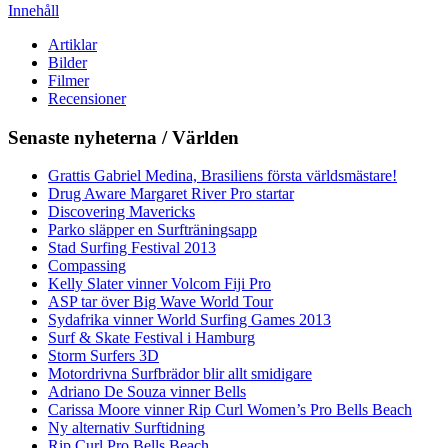
Innehåll
Artiklar
Bilder
Filmer
Recensioner
Senaste nyheterna / Världen
Grattis Gabriel Medina, Brasiliens första världsmästare!
Drug Aware Margaret River Pro startar
Discovering Mavericks
Parko släpper en Surfträningsapp
Stad Surfing Festival 2013
Compassing
Kelly Slater vinner Volcom Fiji Pro
ASP tar över Big Wave World Tour
Sydafrika vinner World Surfing Games 2013
Surf & Skate Festival i Hamburg
Storm Surfers 3D
Motordrivna Surfbrädor blir allt smidigare
Adriano De Souza vinner Bells
Carissa Moore vinner Rip Curl Women’s Pro Bells Beach
Ny alternativ Surftidning
Rip Curl Pro Bells Beach