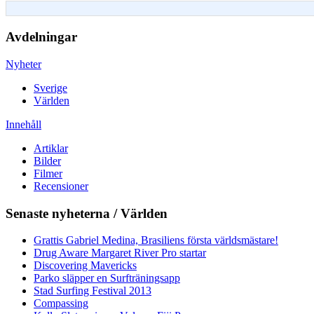
Avdelningar
Nyheter
Sverige
Världen
Innehåll
Artiklar
Bilder
Filmer
Recensioner
Senaste nyheterna / Världen
Grattis Gabriel Medina, Brasiliens första världsmästare!
Drug Aware Margaret River Pro startar
Discovering Mavericks
Parko släpper en Surfträningsapp
Stad Surfing Festival 2013
Compassing