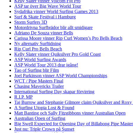
Kelly Slater vinner Volcom Fiji Pro
ASP tar över Big Wave World Tour
Sydafrika vinner World Surfing Games 2013
Surf & Skate Festival i Hamburg
Storm Surfers 3D
Motordrivna Surfbrädor blir allt smidigare
Adriano De Souza vinner Bells
Carissa Moore vinner Rip Curl Women’s Pro Bells Beach
Ny alternativ Surftidning
Rip Curl Pro Bells Beach
Kelly Slater vinner Quiksilver Pro Gold Coast
ASP World Surfing Awards
ASP World Tour 2013 drar igång!
Tao of Surfing blir Film
Joel Parkinson vinner ASP World Championships
WCT / Pipe Masters Final
Chasing Mavericks Trailer
International Surfing Day skapar förvirring
R.I.P. MP
Taj Burrow and Stephanie Gilmore claim Quiksilver and Roxy
A Surfing Utopia Lost & Found
Matt Banting och Sally Fitzgibbons vinner Australian Open
Australian Open of Surfing
Big Swell Expected for Opening Day of Billabong Pipe Master
Just nu: Triple Crown på Sunset