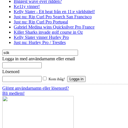
Biggest wave ever ridden?
Ke11y vinner!
Kelly Slater - Ett heat från en 11:e världstitel!
Just nu: Rip Curl Pro Search San Francisco
Just nu: Rip Curl Pro Portugal
Gabriel Medina wins Quicksilver Pro France
Killer Sharks invade golf course in Oz
Kelly Slater vinner Hurley Pro
Just nu: Hurley Pro / Trestles
Logga in med användarnamn eller email
Lösenord
Kom ihåg!
Glömt användarnamn eller lösenord?
Bli medlem!