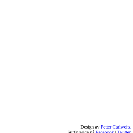
Design av
Petter Carlweitz
Surfsverige på
Facebook
|
Twitter