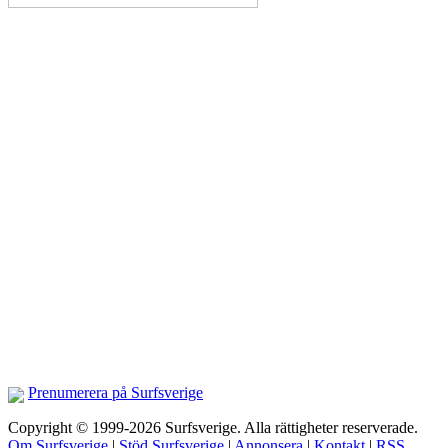
Prenumerera på Surfsverige
Copyright © 1999-2026 Surfsverige. Alla rättigheter reserverade.
Om Surfsverige
|
Stöd Surfsverige
|
Annonsera
|
Kontakt
|
RSS