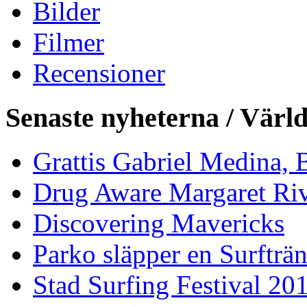
Bilder
Filmer
Recensioner
Senaste nyheterna / Värl
Grattis Gabriel Medina, B
Drug Aware Margaret Rive
Discovering Mavericks
Parko släpper en Surfträ
Stad Surfing Festival 20