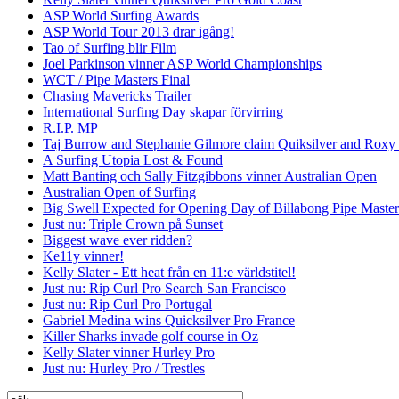
ASP World Surfing Awards
ASP World Tour 2013 drar igång!
Tao of Surfing blir Film
Joel Parkinson vinner ASP World Championships
WCT / Pipe Masters Final
Chasing Mavericks Trailer
International Surfing Day skapar förvirring
R.I.P. MP
Taj Burrow and Stephanie Gilmore claim Quiksilver and Roxy
A Surfing Utopia Lost & Found
Matt Banting och Sally Fitzgibbons vinner Australian Open
Australian Open of Surfing
Big Swell Expected for Opening Day of Billabong Pipe Master
Just nu: Triple Crown på Sunset
Biggest wave ever ridden?
Ke11y vinner!
Kelly Slater - Ett heat från en 11:e världstitel!
Just nu: Rip Curl Pro Search San Francisco
Just nu: Rip Curl Pro Portugal
Gabriel Medina wins Quicksilver Pro France
Killer Sharks invade golf course in Oz
Kelly Slater vinner Hurley Pro
Just nu: Hurley Pro / Trestles