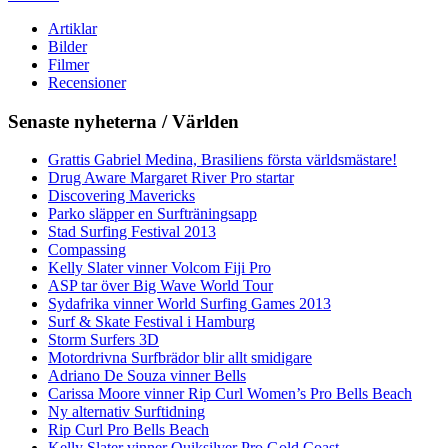
Artiklar
Bilder
Filmer
Recensioner
Senaste nyheterna / Världen
Grattis Gabriel Medina, Brasiliens första världsmästare!
Drug Aware Margaret River Pro startar
Discovering Mavericks
Parko släpper en Surfträningsapp
Stad Surfing Festival 2013
Compassing
Kelly Slater vinner Volcom Fiji Pro
ASP tar över Big Wave World Tour
Sydafrika vinner World Surfing Games 2013
Surf & Skate Festival i Hamburg
Storm Surfers 3D
Motordrivna Surfbrädor blir allt smidigare
Adriano De Souza vinner Bells
Carissa Moore vinner Rip Curl Women’s Pro Bells Beach
Ny alternativ Surftidning
Rip Curl Pro Bells Beach
Kelly Slater vinner Quiksilver Pro Gold Coast