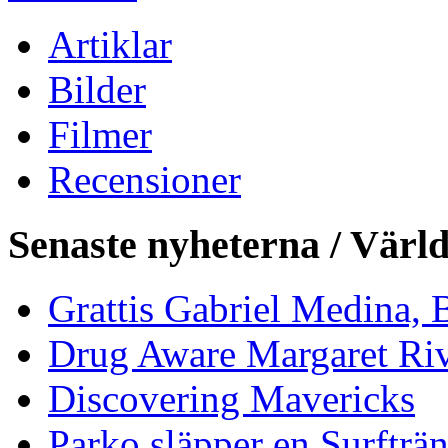
Artiklar
Bilder
Filmer
Recensioner
Senaste nyheterna / Värl
Grattis Gabriel Medina, B
Drug Aware Margaret Rive
Discovering Mavericks
Parko släpper en Surfträ