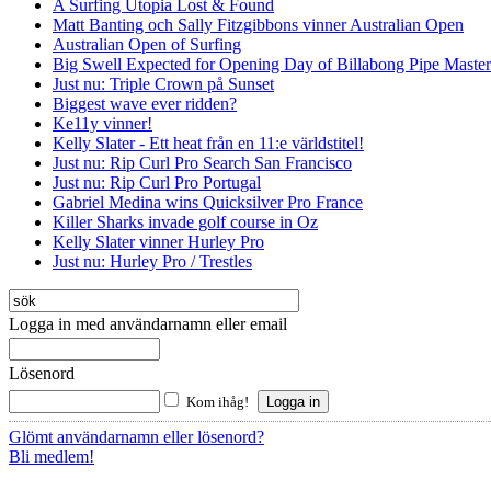
A Surfing Utopia Lost & Found
Matt Banting och Sally Fitzgibbons vinner Australian Open
Australian Open of Surfing
Big Swell Expected for Opening Day of Billabong Pipe Master
Just nu: Triple Crown på Sunset
Biggest wave ever ridden?
Ke11y vinner!
Kelly Slater - Ett heat från en 11:e världstitel!
Just nu: Rip Curl Pro Search San Francisco
Just nu: Rip Curl Pro Portugal
Gabriel Medina wins Quicksilver Pro France
Killer Sharks invade golf course in Oz
Kelly Slater vinner Hurley Pro
Just nu: Hurley Pro / Trestles
Logga in med användarnamn eller email
Lösenord
Kom ihåg!
Glömt användarnamn eller lösenord?
Bli medlem!