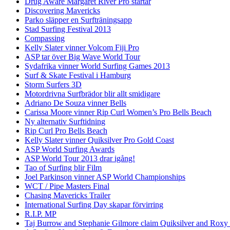
Drug Aware Margaret River Pro startar
Discovering Mavericks
Parko släpper en Surfträningsapp
Stad Surfing Festival 2013
Compassing
Kelly Slater vinner Volcom Fiji Pro
ASP tar över Big Wave World Tour
Sydafrika vinner World Surfing Games 2013
Surf & Skate Festival i Hamburg
Storm Surfers 3D
Motordrivna Surfbrädor blir allt smidigare
Adriano De Souza vinner Bells
Carissa Moore vinner Rip Curl Women’s Pro Bells Beach
Ny alternativ Surftidning
Rip Curl Pro Bells Beach
Kelly Slater vinner Quiksilver Pro Gold Coast
ASP World Surfing Awards
ASP World Tour 2013 drar igång!
Tao of Surfing blir Film
Joel Parkinson vinner ASP World Championships
WCT / Pipe Masters Final
Chasing Mavericks Trailer
International Surfing Day skapar förvirring
R.I.P. MP
Taj Burrow and Stephanie Gilmore claim Quiksilver and Roxy