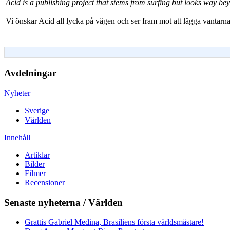
Acid is a publishing project that stems from surfing but looks way bey
Vi önskar Acid all lycka på vägen och ser fram mot att lägga vantar
Avdelningar
Nyheter
Sverige
Världen
Innehåll
Artiklar
Bilder
Filmer
Recensioner
Senaste nyheterna / Världen
Grattis Gabriel Medina, Brasiliens första världsmästare!