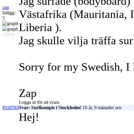
Jag surfade (bodyboard) 
zap
Västafrika (Mauritania, 
Inlägg:
5
Liberia ).
offline
Jag skulle vilja träffa s
Sorry for my Swedish, I l
Zap
Logga in för att svara
#110763
Svar: Surfkompis i Stockholm!
10 år, 9 månader sen
Hej!