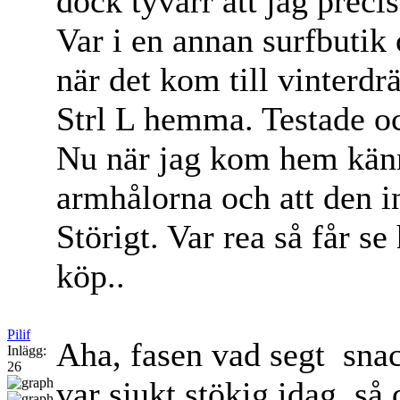
dock tyvärr att jag prec
Var i en annan surfbutik
när det kom till vinterd
Strl L hemma. Testade oc
Nu när jag kom hem känne
armhålorna och att den int
Störigt. Var rea så får s
köp..
Pilif
Aha, fasen vad segt
snac
Inlägg:
26
var sjukt stökig idag, så