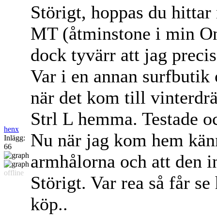
Störigt, hoppas du hitta
MT (åtminstone i min One
dock tyvärr att jag prec
Var i en annan surfbutik
när det kom till vinterd
Strl L hemma. Testade oc
henx
Nu när jag kom hem känne
Inlägg:
66
armhålorna och att den int
offline
Störigt. Var rea så får s
köp..