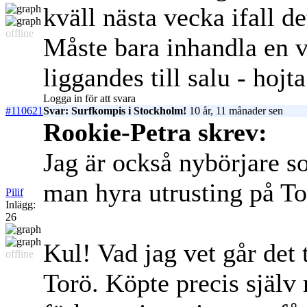
kväll nästa vecka ifall d
offline
Måste bara inhandla en v
liggandes till salu - hojta
Logga in för att svara
#110621
Svar: Surfkompis i Stockholm!
10 år, 11 månader sen
Rookie-Petra skrev:
Jag är också nybörjare s
man hyra utrusting på T
Pilif
Inlägg:
26
Kul! Vad jag vet går det 
offline
Torö. Köpte precis själv