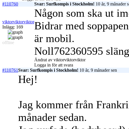
#110760
Svar: Surfkompis i Stockholm!
10 år, 9 månader 
Någon som ska ut imo
viktorviktorviktor
Bidrar med soppapeng
Inlägg: 169
är mobil.
offline
Noll762360595 släng 
Ändrat av viktorviktorviktor
Logga in för att svara
#110761
Svar: Surfkompis i Stockholm!
10 år, 9 månader sen
Hej!
Jag kommer från Frankrik
månader sedan.