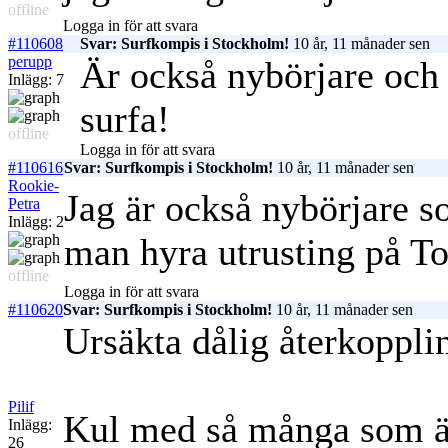
offline
Logga in för att svara
#110608
Svar: Surfkompis i Stockholm!
10 år, 11 månader sen
perupp
Är också nybörjare och
Inlägg: 7
surfa!
offline
Logga in för att svara
#110616
Svar: Surfkompis i Stockholm!
10 år, 11 månader sen
Rookie-
Jag är också nybörjare s
Petra
Inlägg: 2
man hyra utrusting på T
offline
Logga in för att svara
#110620
Svar: Surfkompis i Stockholm!
10 år, 11 månader sen
Ursäkta dålig återkopplin
Pilif
Kul med så många som är
Inlägg:
26