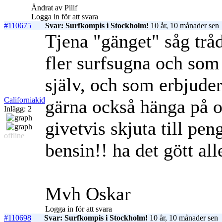
Ändrat av Pilif
Logga in för att svara
#110675
Svar: Surfkompis i Stockholm!
10 år, 10 månader sen
Tjena "gänget" såg tråd
fler surfsugna och som 
själv, och som erbjuder
Californiakid
gärna också hänga på om
Inlägg: 2
givetvis skjuta till pen
offline
bensin!! ha det gött a
Mvh Oskar
Logga in för att svara
#110698
Svar: Surfkompis i Stockholm!
10 år, 10 månader sen