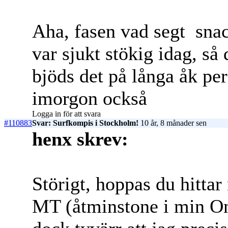
Aha, fasen vad segt
snac
var sjukt stökig idag, så
bjöds det på långa åk per
imorgon också
Logga in för att svara
#110883
Svar: Surfkompis i Stockholm!
10 år, 8 månader sen
henx skrev:
Störigt, hoppas du hitta
MT (åtminstone i min One