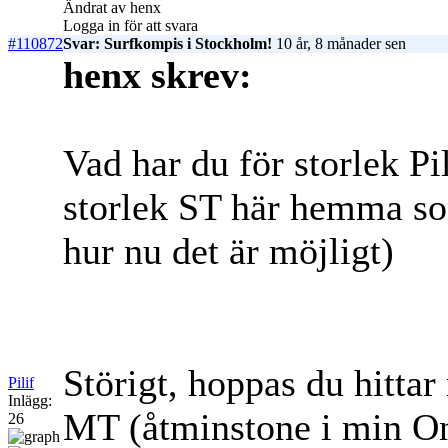
Ändrat av henx
Logga in för att svara
#110872
Svar: Surfkompis i Stockholm!
10 år, 8 månader sen
henx skrev:
Vad har du för storlek Pi
storlek ST här hemma som
hur nu det är möjligt)
Störigt, hoppas du hitta
Pilif
Inlägg:
MT (åtminstone i min One
26