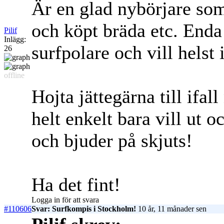
Är en glad nybörjare som
och köpt bräda etc. Enda
Pilif
Inlägg:
surfpolare och vill helst 
26
offline
Hojta jättegärna till ifal
helt enkelt bara vill ut o
och bjuder på skjuts!
Ha det fint!
Logga in för att svara
#110606
Svar: Surfkompis i Stockholm!
10 år, 11 månader sen