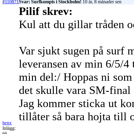
#110871
Svar: Surfkompis i Stockholm!
10 år, 8 månader sen
Pilif skrev:
Kul att du gillar tråden o
Var sjukt sugen på surf 
leveransen av min 6/5/4 ti
min del:/ Hoppas ni som 
det skulle vara SM-final 
Jag kommer sticka ut ko
tillåter så bara hojta til
henx
Inlägg:
66