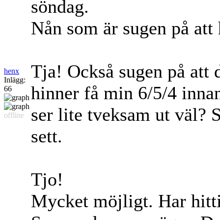
söndag.
Nån som är sugen på att
Tja! Också sugen på att dr
henx
Inlägg:
hinner få min 6/5/4 inna
66
ser lite tveksam ut väl? 
offline
sett.
Tjo!
Mycket möjligt. Har hitti