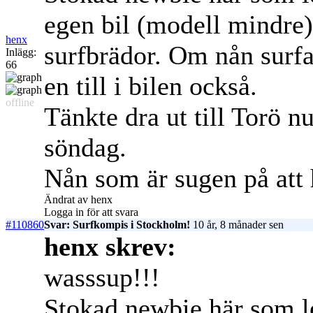
egen bil (modell mindre)
henx
surfbrädor. Om nån surfar
Inlägg:
66
en till i bilen också.
offline
Tänkte dra ut till Torö n
söndag.
Nån som är sugen på att
Ändrat av henx
Logga in för att svara
#110860
Svar: Surfkompis i Stockholm!
10 år, 8 månader sen
henx skrev:
wasssup!!!
Stokad newbie här som l