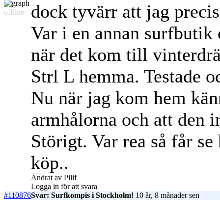
dock tyvärr att jag prec
offline
Var i en annan surfbutik
när det kom till vinterd
Strl L hemma. Testade oc
Nu när jag kom hem känne
armhålorna och att den int
Störigt. Var rea så får s
köp..
Ändrat av Pilif
Logga in för att svara
#110876
Svar: Surfkompis i Stockholm!
10 år, 8 månader sen