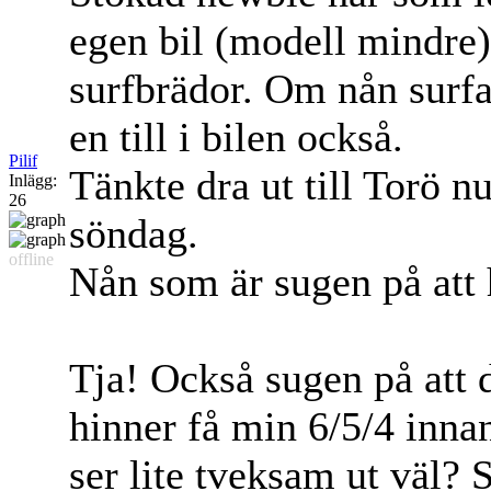
egen bil (modell mindre)
surfbrädor. Om nån surfar
en till i bilen också.
Pilif
Tänkte dra ut till Torö n
Inlägg:
26
söndag.
offline
Nån som är sugen på att
Tja! Också sugen på att dr
hinner få min 6/5/4 inna
ser lite tveksam ut väl? 