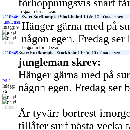
förhoppningsvis snart får
Logga in för att svara
#110646
Svar: Surfkompis i Stockholm!
10 år, 10 månader sen
jungleman
Hänger gärna med på surf
Inlägg: 9
någon egen. Fredag ser 
offline
Logga in för att svara
#110649
Svar: Surfkompis i Stockholm!
10 år, 10 månader sen
jungleman skrev:
Hänger gärna med på surf
Pilif
någon egen. Fredag ser b
Inlägg:
26
offline
Är tyvärr bortrest imorgo
tillåter surf nästa vecka