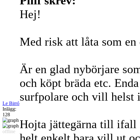
Pilif skrev:
Hej!
Med risk att låta som en
Är en glad nybörjare som
och köpt bräda etc. Enda
surfpolare och vill helst 
Le Birró
Inlägg:
128
Hojta jättegärna till ifal
offline
helt enkelt bara vill ut o