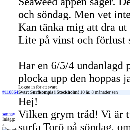
Seaweed appen säger. Den
och söndag. Men vet inte 
Kan tänka mig att dra ut
Lite på vinst och förlust
Har en 6/5/4 undanlagd p
plocka upp den hoppas ja
Logga in för att svara
#110864
Svar: Surfkompis i Stockholm!
10 år, 8 månader sen
Hej!
Vilken grym tråd! Vi är t
sannay
Inlägg:
surfa Torö på söndag, om
2