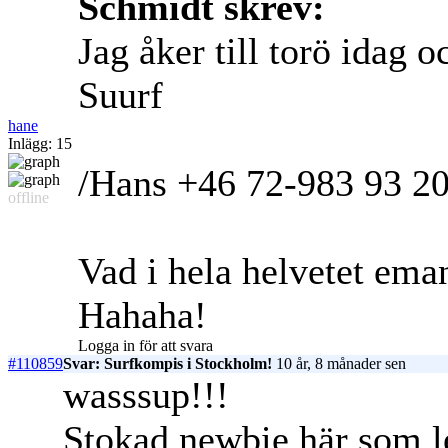
Schmidt skrev:
Jag åker till torö idag 
Suurf
hane
Inlägg: 15
/Hans +46 72-983 93 2
offline
Vad i hela helvetet ema
Hahaha!
Logga in för att svara
#110859
Svar: Surfkompis i Stockholm!
10 år, 8 månader sen
wasssup!!!
Stokad newbie här som l