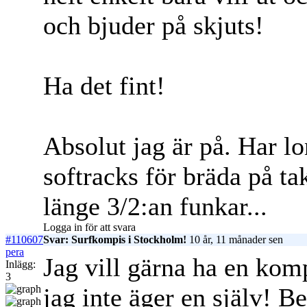
och bjuder på skjuts!
Ha det fint!
Absolut jag är på. Har l
softracks för bräda på ta
länge 3/2:an funkar...
Logga in för att svara
#110607
Svar: Surfkompis i Stockholm!
10 år, 11 månader sen
pera
Jag vill gärna ha en kom
Inlägg:
3
jag inte äger en själv! 