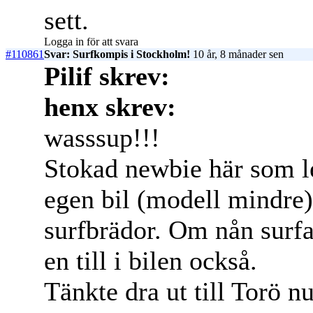
sett.
Logga in för att svara
#110861
Svar: Surfkompis i Stockholm!
10 år, 8 månader sen
Pilif skrev:
henx skrev:
wasssup!!!
Stokad newbie här som l
egen bil (modell mindre)
surfbrädor. Om nån surfar
en till i bilen också.
Tänkte dra ut till Torö n