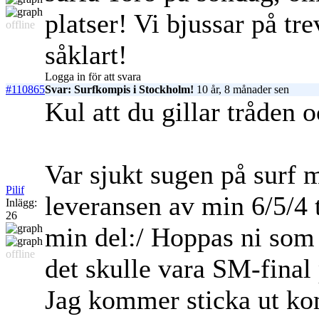
platser! Vi bjussar på tr
offline
såklart!
Logga in för att svara
#110865
Svar: Surfkompis i Stockholm!
10 år, 8 månader sen
Kul att du gillar tråden o
Var sjukt sugen på surf 
Pilif
leveransen av min 6/5/4 ti
Inlägg:
26
min del:/ Hoppas ni som 
offline
det skulle vara SM-final 
Jag kommer sticka ut ko