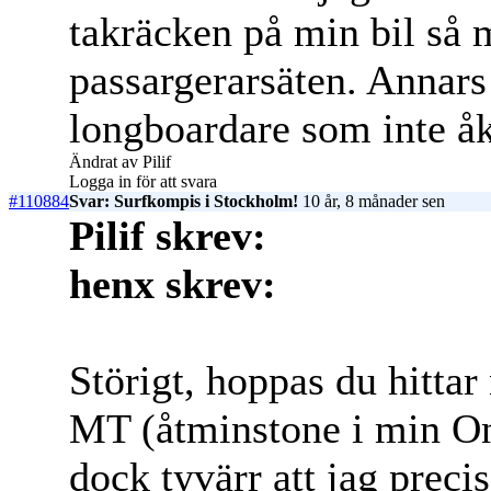
takräcken på min bil så m
passargerarsäten. Annar
longboardare som inte åk
Ändrat av Pilif
Logga in för att svara
#110884
Svar: Surfkompis i Stockholm!
10 år, 8 månader sen
Pilif skrev:
henx skrev:
Störigt, hoppas du hitta
MT (åtminstone i min One
dock tyvärr att jag prec