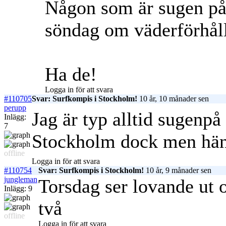
Någon som är sugen på a
söndag om väderförhåll
Ha de!
Logga in för att svara
#110705
Svar: Surfkompis i Stockholm!
10 år, 10 månader sen
perupp
Jag är typ alltid sugenpå 
Inlägg:
7
Stockholm dock men hän
offline
Logga in för att svara
#110754
Svar: Surfkompis i Stockholm!
10 år, 9 månader sen
jungleman
Torsdag ser lovande ut o
Inlägg: 9
två
offline
Logga in för att svara