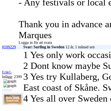
- Any festivals or local 
Thank you in advance a
Marques
Logga in för att svara
#109229
Svar: Surfing in Sweden
12 år, 1 månad sen
1 Yes only work occas
2 Dont know maybe Sur
ErikG
3 Yes try Kullaberg, G
Inlägg: 2399
East coast of Skåne. S
offline
4 Yes all over Sweden 