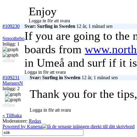
Enjoy
Logga in för att svara
#109230
Svar: Surfing in Sweden
12 år, 1 månad sen
If you are going to the
Smoothebo
Inlägg: 1
boards from
www.norths
in Umeå and surf if it i
offline
Logga in för att svara
#109231
Svar: Surfing in Sweden
12 år, 1 månad sen
MarquesN
Inlägg: 2
Thank you for the tip
offline
Logga in för att svara
« Tillbaka
Moderatorer:
Redax
Powered by
Kunena