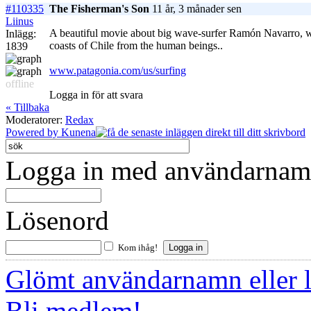
#110335
The Fisherman's Son
11 år, 3 månader sen
Liinus
A beautiful movie about big wave-surfer Ramón Navarro, who
Inlägg:
coasts of Chile from the human beings..
1839
www.patagonia.com/us/surfing
offline
Logga in för att svara
« Tillbaka
Moderatorer:
Redax
Powered by
Kunena
Logga in med användarnamn
Lösenord
Kom ihåg!
Glömt användarnamn eller 
Bli medlem!