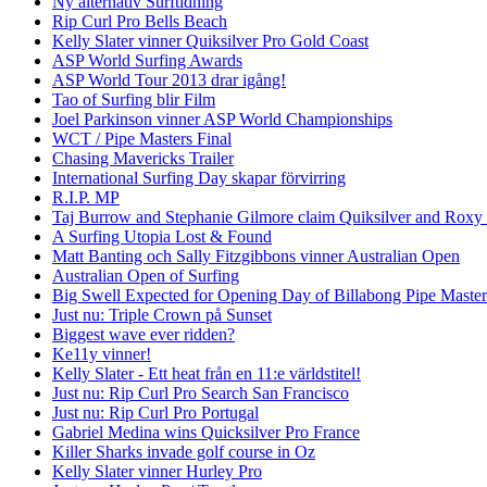
Ny alternativ Surftidning
Rip Curl Pro Bells Beach
Kelly Slater vinner Quiksilver Pro Gold Coast
ASP World Surfing Awards
ASP World Tour 2013 drar igång!
Tao of Surfing blir Film
Joel Parkinson vinner ASP World Championships
WCT / Pipe Masters Final
Chasing Mavericks Trailer
International Surfing Day skapar förvirring
R.I.P. MP
Taj Burrow and Stephanie Gilmore claim Quiksilver and Roxy
A Surfing Utopia Lost & Found
Matt Banting och Sally Fitzgibbons vinner Australian Open
Australian Open of Surfing
Big Swell Expected for Opening Day of Billabong Pipe Master
Just nu: Triple Crown på Sunset
Biggest wave ever ridden?
Ke11y vinner!
Kelly Slater - Ett heat från en 11:e världstitel!
Just nu: Rip Curl Pro Search San Francisco
Just nu: Rip Curl Pro Portugal
Gabriel Medina wins Quicksilver Pro France
Killer Sharks invade golf course in Oz
Kelly Slater vinner Hurley Pro