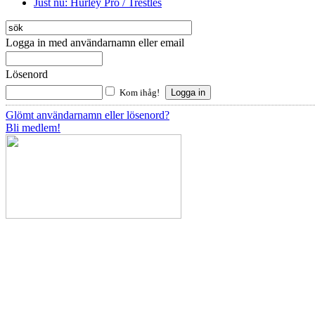
Just nu: Hurley Pro / Trestles
Logga in med användarnamn eller email
Lösenord
Kom ihåg!
Glömt användarnamn eller lösenord?
Bli medlem!