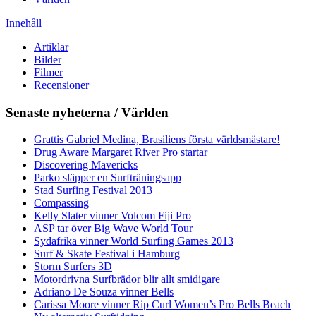
Innehåll
Artiklar
Bilder
Filmer
Recensioner
Senaste nyheterna / Världen
Grattis Gabriel Medina, Brasiliens första världsmästare!
Drug Aware Margaret River Pro startar
Discovering Mavericks
Parko släpper en Surfträningsapp
Stad Surfing Festival 2013
Compassing
Kelly Slater vinner Volcom Fiji Pro
ASP tar över Big Wave World Tour
Sydafrika vinner World Surfing Games 2013
Surf & Skate Festival i Hamburg
Storm Surfers 3D
Motordrivna Surfbrädor blir allt smidigare
Adriano De Souza vinner Bells
Carissa Moore vinner Rip Curl Women’s Pro Bells Beach