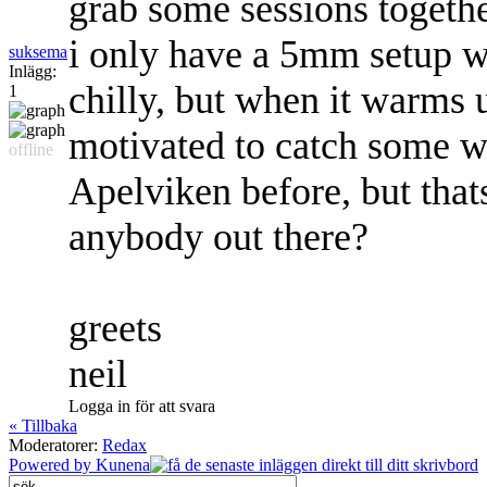
grab some sessions togethe
i only have a 5mm setup wi
suksema
Inlägg:
chilly, but when it warms 
1
motivated to catch some w
offline
Apelviken before, but thats
anybody out there?
greets
neil
Logga in för att svara
« Tillbaka
Moderatorer:
Redax
Powered by
Kunena