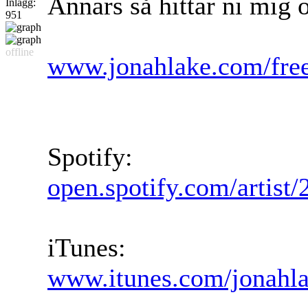
Annars så hittar ni mig 
Inlägg:
951
offline
www.jonahlake.com/fre
Spotify:
open.spotify.com/arti
iTunes:
www.itunes.com/jonahl