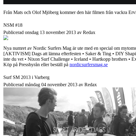
Från Mats och Olof Mjöberg kommer den här filmen från vackra Ervi
NSM #18
Publicerad onsdag 13 november 2013 av Redax
Nya numret av Nordic Surfers Mag är ute med en special om mytomspu
[AKTIVISM] Dags att lämna efterfesten • Saker & Ting • DIY Shapin
inte du vet • Nixon Surf Challenge • Iceland • Hartkopp brothers • Exo
Köp på Pressbyrån eller beställ på
nordicsurfersmag.se
Surf SM 2013 i Varberg
Publicerad måndag 04 november 2013 av Redax