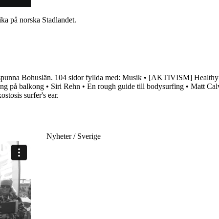
ka på norska Stadlandet.
nna Bohuslän. 104 sidor fyllda med: Musik • [AKTIVISM] Healthy surf
g på balkong • Siri Rehn • En rough guide till bodysurfing • Matt C
stosis surfer's ear.
Nyheter / Sverige