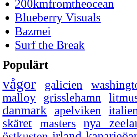
200kmfromtheocean
Blueberry Visuals
Bazmei
Surf the Break
Populärt
vågor
galicien
washingt
malloy
grisslehamn
litmu
danmark
apelviken
italie
skäret
masters
nya zeela
irland
kanarieöa
östkusten