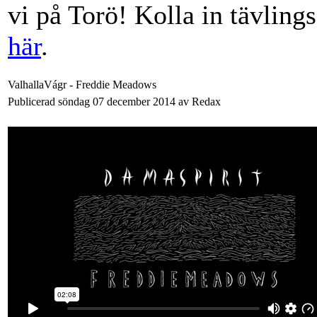
vi på Torö! Kolla in tävling
här
.
ValhallaVágr - Freddie Meadows
Publicerad söndag 07 december 2014 av Redax