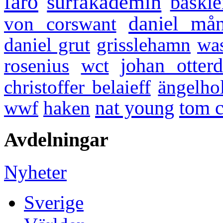
fårö
surfakademin
baskie
daniel må
von corswant
daniel grut
grisslehamn
wa
rosenius
wct
johan otterd
christoffer belaieff
ängelho
nat young
tom c
wwf
haken
Avdelningar
Nyheter
Sverige