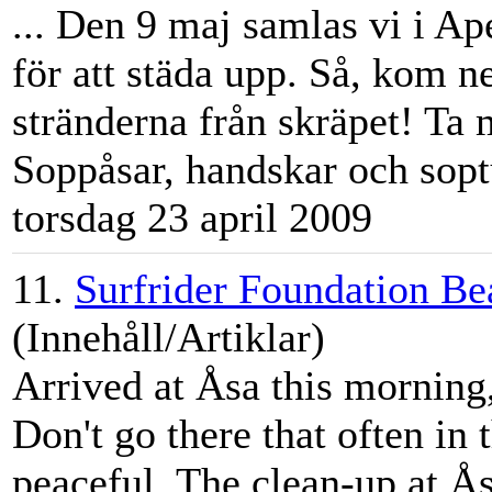
... Den 9 maj samlas vi i Ap
för att städa upp. Så, kom n
stränderna från skräpet! Ta 
Sopp
åsa
r, handskar och sopt
torsdag 23 april 2009
11.
Surfrider Foundation B
(Innehåll/Artiklar)
Arrived at
Åsa
this morning,
Don't go there that often in 
peaceful. The clean-up at
Å