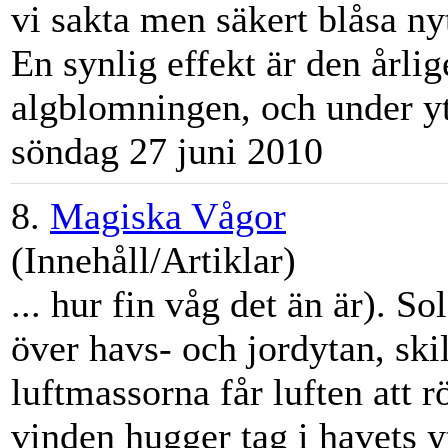
vi sakta men säkert bl
åsa
nyt
En synlig effekt är den årl
algblomningen, och under yt
söndag 27 juni 2010
8.
Magiska Vågor
(Innehåll/Artiklar)
... hur fin våg det än är). 
över havs- och jordytan, ski
luftmassorna får luften att r
vinden hugger tag i havets y