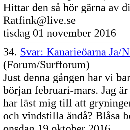
Hittar den så hör gärna av d
Ratfink@live.se
tisdag 01 november 2016
34.
Svar: Kanarieöarna Ja/N
(Forum/Surfforum)
Just denna gången har vi bar
början februari-mars. Jag är
har läst mig till att grynin
och vindstilla ändå? Bl
åsa
bo
onsdag 19 oktober 2016