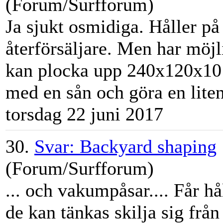
(Forum/Surfforum)
Ja sjukt osmidiga. Håller på a
återförsäljare. Men har möjlig
kan plocka upp 240x120x10 
med en sån och göra en liten 
torsdag 22 juni 2017
30.
Svar: Backyard shaping
(Forum/Surfforum)
... och vakump
åsa
r.... Får 
de kan tänkas skilja sig från l