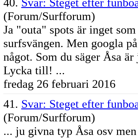
40.
Svar: Steget efter funbo
(Forum/Surfforum)
Ja "outa" spots är inget som 
surfsvängen. Men googla på 
något. Som du säger
Åsa
är 
Lycka till! ...
fredag 26 februari 2016
41.
Svar: Steget efter funbo
(Forum/Surfforum)
... ju givna typ
Åsa
osv men h