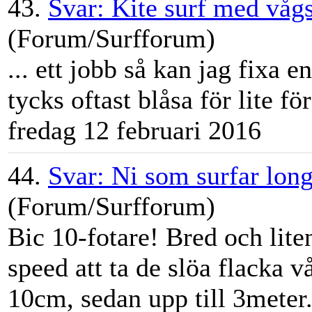
43.
Svar: Kite surf med våg
(Forum/Surfforum)
... ett jobb så kan jag fixa
tycks oftast bl
åsa
för lite fö
fredag 12 februari 2016
44.
Svar: Ni som surfar lon
(Forum/Surfforum)
Bic 10-fotare! Bred och lite
speed att ta de slöa flacka 
10cm, sedan upp till 3meter