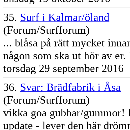
35.
Surf i Kalmar/öland
(Forum/Surfforum)
... bl
åsa
på rätt mycket innan
någon som ska ut hör av er. 
torsdag 29 september 2016
36.
Svar: Brädfabrik i Åsa
(Forum/Surfforum)
vikka goa gubbar/gummor! ha
update - lever den här dröm