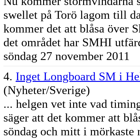
Nu kommer stormvindarna 
swellet på Torö lagom till d
kommer det att bl
åsa
över S
det området har SMHI utfärda
söndag 27 november 2011
4.
Inget Longboard SM i He
(Nyheter/Sverige)
... helgen vet inte vad timi
säger att det kommer att bl
å
söndag och mitt i mörkaste