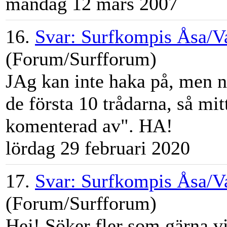
måndag 12 mars 2007
16.
Svar: Surfkompis Åsa/V
(Forum/Surfforum)
JAg kan inte haka på, men 
de första 10 trådarna, så mi
komenterad av". HA!
lördag 29 februari 2020
17.
Svar: Surfkompis Åsa/V
(Forum/Surfforum)
Hej! Söker fler som gärna vi