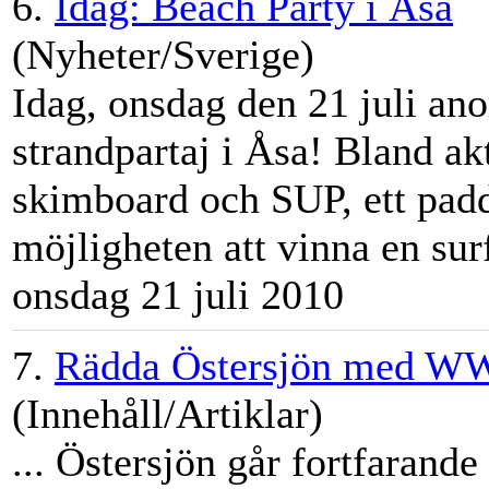
6.
Idag: Beach Party i Åsa
(Nyheter/Sverige)
Idag, onsdag den 21 juli ano
strandpartaj i
Åsa
! Bland akt
skimboard och SUP, ett padd
möjligheten att vinna en sur
onsdag 21 juli 2010
7.
Rädda Östersjön med W
(Innehåll/Artiklar)
... Östersjön går fortfarande