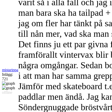
varit så i alla fall och jag
man bara ska ha tailpad +
jag om fler har tänkt på
till nån mer, vad ska man 
Det finns ju ett par givna
framförallt vintervax blir
några omgångar. Sedan bor
mistarippa
i att man har samma grep
Inlägg:
721
Jämför med skateboard t.e
offline
paddlar men ändå. Jag kan
Söndergnuggade bröstvårt