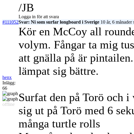
/JB
Logga in för att svara
#111052
Svar: Ni som surfar longboard i Sverige
10 år, 6 månader 
Kör en McCoy all rounde
volym. Fångar ta mig tus
att gnälla på är pintaile
lämpat sig bättre.
henx
Inlägg:
66
Surfat den på Torö och i 
offline
sig ut på Torö med 6 sek
många turtle rolls