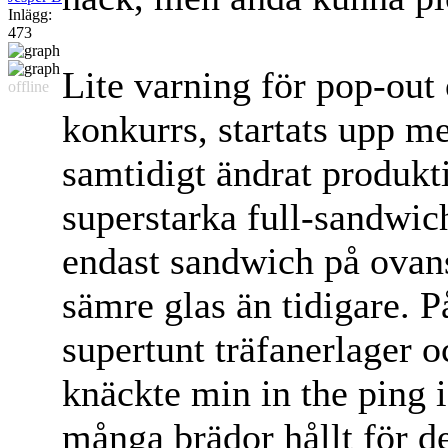
Inlägg:
473
Lite varning för pop-out 
offline
konkurrs, startats upp m
samtidigt ändrat produk
superstarka full-sandwi
endast sandwich på ova
sämre glas än tidigare. P
supertunt träfanerlager oc
knäckte min in the ping i
många brädor hållt för det