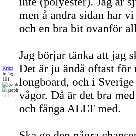
inte (polyester). Jag är s
men å andra sidan har vi
och en bra bit ovanför al
Jag börjar tänka att jag sk
Det är ju ändå oftast för
Kribz
Inlägg:
longboard, och i Sverige 
191
vågor. Då är det bra med
offline
och fånga ALLT med.
Ska ge den några chanse