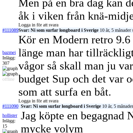
Men på en bra dag kan det
åk i viken från knä-midj
Logga in för att svara
#111089
Svar: Ni som surfar longboard i Sverige
10 år, 5 månader 
Kör en Modern retro 9.6 f
länge man har tillräckli
bazmei
Inlägg:
vågor så skall man ju va
307
budget Sup och det var 
offline
som att surfa en båt.
Logga in för att svara
#111090
Svar: Ni som surfar longboard i Sverige
10 år, 5 månader
Jag köpte en begagnad N
hollister
Inlägg:
mycke volym
15