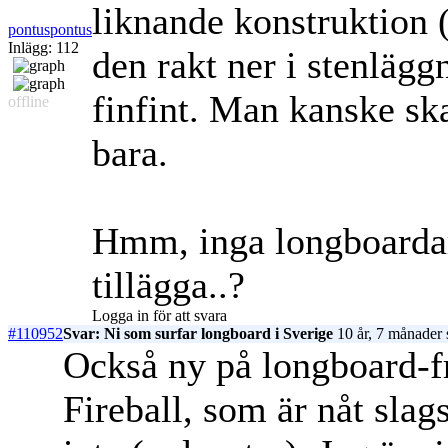
liknande konstruktion 
pontuspontus
Inlägg: 112
den rakt ner i stenläggn
finfint. Man kanske ska
offline
bara.
Hmm, inga longboardar
tillägga..?
Logga in för att svara
#110952
Svar: Ni som surfar longboard i Sverige
10 år, 7 månader 
Också ny på longboard-f
Fireball, som är nåt slag