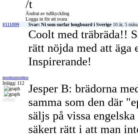
/t
Ändrat av tullkyckling
Logga in för att svara
#111099
Svar: Ni som surfar longboard i Sverige
10 år, 5 mån
Coolt med träbräda!! S
rätt nöjda med att äga 
Inspirerande!
pontuspontus
Inlägg: 112
Jesper B: brädorna med
samma som den där "ep
offline
säljs på vissa engelsk
säkert rätt i att man in