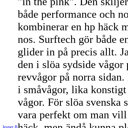
"in the pink". Den skiljer
både performance och no
kombinerar en hp häck m
nos. Surftech gör både e
glider in på precis allt. 
den i slöa sydside vågor
revvågor på norra sidan.
i småvågor, lika konstigt
vågor. För slöa svenska
vara perfekt om man vill 
häck, men ändå kunna plo
Jesper B