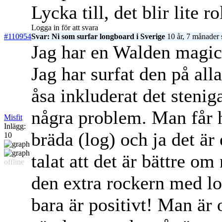
Lycka till, det blir lite 
Logga in för att svara
#110954
Svar: Ni som surfar longboard i Sverige
10 år, 7 månader 
Jag har en Walden magic
Jag har surfat den på all
åsa inkluderat det steniga
några problem. Man får h
Misfit
Inlägg:
bräda (log) och ja det är 
10
talat att det är bättre om
offline
den extra rockern med lo
bara är positivt! Man är 