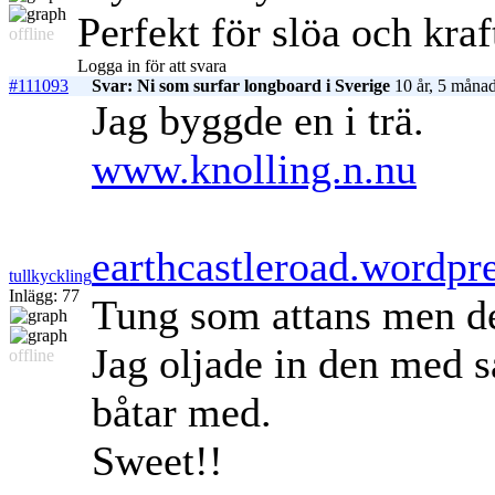
Perfekt för slöa och kra
offline
Logga in för att svara
#111093
Svar: Ni som surfar longboard i Sverige
10 år, 5 månad
Jag byggde en i trä.
www.knolling.n.nu
earthcastleroad.wordpr
tullkyckling
Inlägg: 77
Tung som attans men de
Jag oljade in den med
offline
båtar med.
Sweet!!