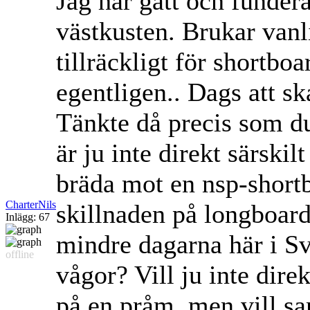
Jag har gått och funder
västkusten. Brukar vanli
tillräckligt för shortbo
egentligen.. Dags att sk
Tänkte då precis som du
är ju inte direkt särski
bräda mot en nsp-short
CharterNils
skillnaden på longboar
Inlägg: 67
mindre dagarna här i S
offline
vågor? Vill ju inte direk
på en pråm, men vill s