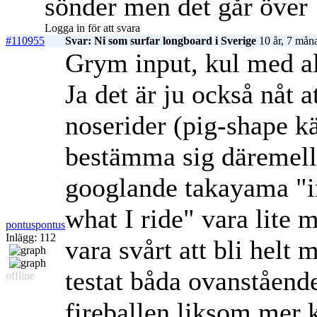
sönder men det går över
Logga in för att svara
#110955
Svar: Ni som surfar longboard i Sverige
10 år, 7 mån
Grym input, kul med al
Ja det är ju också nåt 
noserider (pig-shape 
bestämma sig däremellan
googlande takayama "in
what I ride" vara lite
pontuspontus
Inlägg: 112
vara svårt att bli helt 
testat båda ovanståend
offline
fireballen liksom mer k