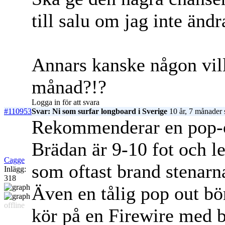
till salu om jag inte ändr
Annars kanske någon vil
månad?!?
Logga in för att svara
#110953
Svar: Ni som surfar longboard i Sverige
10 år, 7 månader 
Rekommenderar en pop-out
Brädan är 9-10 fot och l
Cagge
som oftast brand stenarn
Inlägg:
318
Även en tålig pop out bö
offline
kör på en Firewire med ba