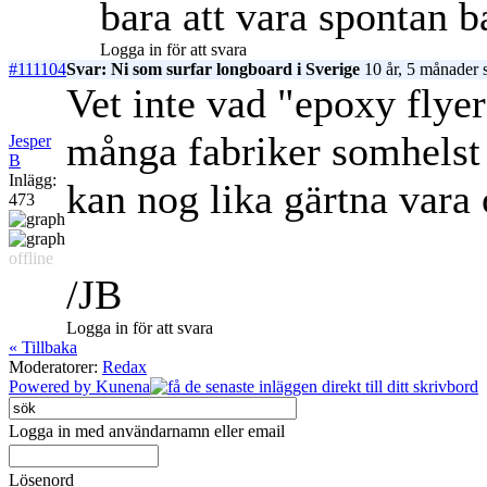
bara att vara spontan b
Logga in för att svara
#111104
Svar: Ni som surfar longboard i Sverige
10 år, 5 månader 
Vet inte vad "epoxy flyer
många fabriker somhelst 
Jesper
B
Inlägg:
kan nog lika gärtna vara 
473
offline
/JB
Logga in för att svara
« Tillbaka
Moderatorer:
Redax
Powered by
Kunena
Logga in med användarnamn eller email
Lösenord