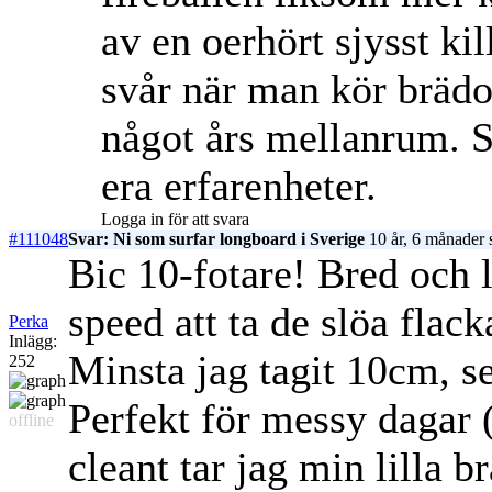
av en oerhört sjysst ki
svår när man kör brädo
något års mellanrum. Så
era erfarenheter.
Logga in för att svara
#111048
Svar: Ni som surfar longboard i Sverige
10 år, 6 månader 
Bic 10-fotare! Bred och 
speed att ta de slöa flac
Perka
Inlägg:
Minsta jag tagit 10cm, se
252
Perfekt för messy dagar (d
offline
cleant tar jag min lilla 