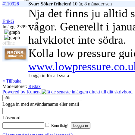
#110926
Svar: Söker friheten!
10 år, 8 månader sen
Nja det finns ju alltid
ErikG
vågor. Generellt i janua
Inlägg: 2399
halvklotet inte södra.
offline
Kolla low pressure gu
www.lowpressure.co.uk
Logga in för att svara
« Tillbaka
Moderatorer:
Redax
Powered by
Kunena
Logga in med användarnamn eller email
Lösenord
Kom ihåg!