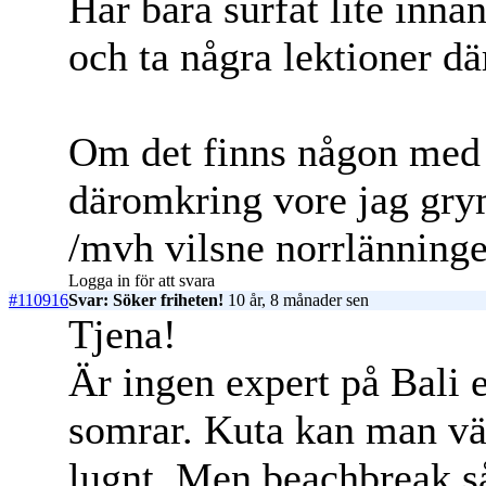
Har bara surfat lite inna
och ta några lektioner d
Om det finns någon med b
däromkring vore jag gry
/mvh vilsne norrlänning
Logga in för att svara
#110916
Svar: Söker friheten!
10 år, 8 månader sen
Tjena!
Är ingen expert på Bali e
somrar. Kuta kan man vä
lugnt. Men beachbreak så 