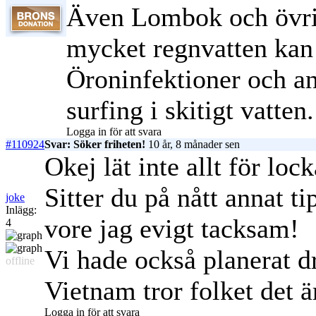
Även Lombok och övriga
mycket regnvatten kan a
Öroninfektioner och an
surfing i skitigt vatten.
Logga in för att svara
#110924
Svar: Söker friheten!
10 år, 8 månader sen
Okej lät inte allt för lock
Sitter du på nått annat ti
joke
Inlägg:
vore jag evigt tacksam!
4
Vi hade också planerat dra
offline
Vietnam tror folket det ä
Logga in för att svara