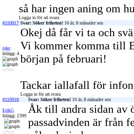
så har ingen aning om hur
Logga in för att svara
#110917
Svar: Söker friheten!
10 år, 8 månader sen
Okej då får vi ta och sv
Vi kommer komma till Bali
joke
Inlägg: 4
början på februari!
offline
Tackar iallafall för info
Logga in för att svara
#110918
Svar: Söker friheten!
10 år, 8 månader sen
Åk till andra sidan av 
ErikG
Inlägg: 2399
passadvinden är från f
offline