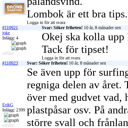
pålandsvind.
Lombok är ett bra tips.
Logga in för att svara
#110921
Svar: Söker friheten!
10 år, 8 månader sen
joke
Okej ska kolla up
Inlägg: 4
Tack för tipset!
offline
Logga in för att svara
#110923
Svar: Söker friheten!
10 år, 8 månader sen
Se även upp för surfing 
regniga delen av året. 
över med gudvet vad, he
ErikG
plastpåsar osv. På andr
Inlägg: 2399
större svall och frånla
offline