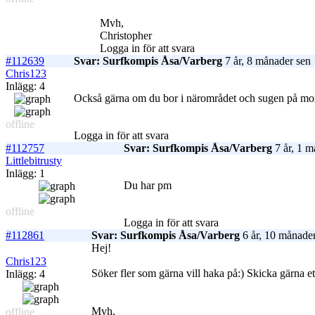
Mvh,
Christopher
Logga in för att svara
#112639
Svar: Surfkompis Åsa/Varberg
7 år, 8 månader sen
Chris123
Inlägg: 4
Också gärna om du bor i närområdet och sugen på mor
offline
Logga in för att svara
#112757
Svar: Surfkompis Åsa/Varberg
7 år, 1 m
Littlebitrusty
Inlägg: 1
Du har pm
offline
Logga in för att svara
#112861
Svar: Surfkompis Åsa/Varberg
6 år, 10 månade
Hej!
Chris123
Söker fler som gärna vill haka på:) Skicka gärna et
Inlägg: 4
Mvh,
offline