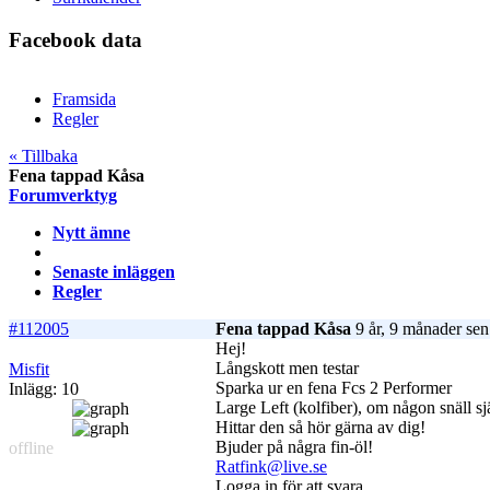
Facebook data
Framsida
Regler
« Tillbaka
Fena tappad Kåsa
Forumverktyg
Nytt ämne
Senaste inläggen
Regler
#112005
Fena tappad Kåsa
9 år, 9 månader sen
Hej!
Långskott men testar
Misfit
Sparka ur en fena Fcs 2 Performer
Inlägg: 10
Large Left (kolfiber), om någon snäll sj
Hittar den så hör gärna av dig!
Bjuder på några fin-öl!
offline
Ratfink@live.se
Logga in för att svara