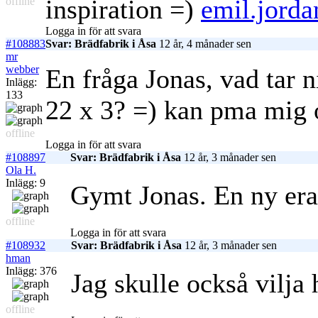
inspiration =)
emil.jord
offline
Logga in för att svara
#108883
Svar: Brädfabrik i Åsa
12 år, 4 månader sen
mr
webber
En fråga Jonas, vad tar ni
Inlägg:
133
22 x 3? =) kan pma mig 
offline
Logga in för att svara
#108897
Svar: Brädfabrik i Åsa
12 år, 3 månader sen
Ola H.
Inlägg: 9
Gymt Jonas. En ny era
offline
Logga in för att svara
#108932
Svar: Brädfabrik i Åsa
12 år, 3 månader sen
hman
Inlägg: 376
Jag skulle också vilja
offline