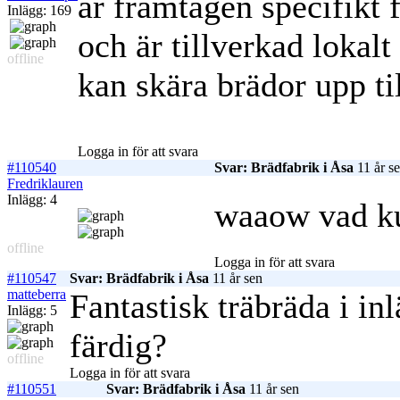
är framtagen specifikt
Inlägg: 169
och är tillverkad lokalt
offline
kan skära brädor upp til
Logga in för att svara
#110540
Svar: Brädfabrik i Åsa
11 år s
Fredriklauren
Inlägg: 4
waaow vad k
offline
Logga in för att svara
#110547
Svar: Brädfabrik i Åsa
11 år sen
matteberra
Fantastisk träbräda i in
Inlägg: 5
färdig?
offline
Logga in för att svara
#110551
Svar: Brädfabrik i Åsa
11 år sen