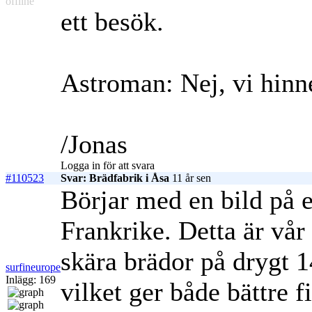
offline
ett besök.
Astroman: Nej, vi hinne
/Jonas
Logga in för att svara
#110523
Svar: Brädfabrik i Åsa
11 år sen
Börjar med en bild på 
Frankrike. Detta är vår 
skära brädor på drygt 
surfineurope
Inlägg: 169
vilket ger både bättre f