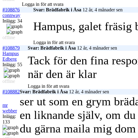
Logga in för att svara
#108876
Svar: Brädfabrik i Åsa
12 år, 4 månader sen
connway
Inlägg: 34
Hampus, galet fräsig 
offline
Logga in för att svara
#108879
Svar: Brädfabrik i Åsa
12 år, 4 månader sen
Hampus
Tack för den fina respo
Edberg
Inlägg: 55
när den är klar
offline
Logga in för att svara
#108882
Svar: Brädfabrik i Åsa
12 år, 4 månader sen
ser ut som en grym bräda
mr
webber
en liknande själv, om du 
Inlägg:
133
du gärna maila mig dom s