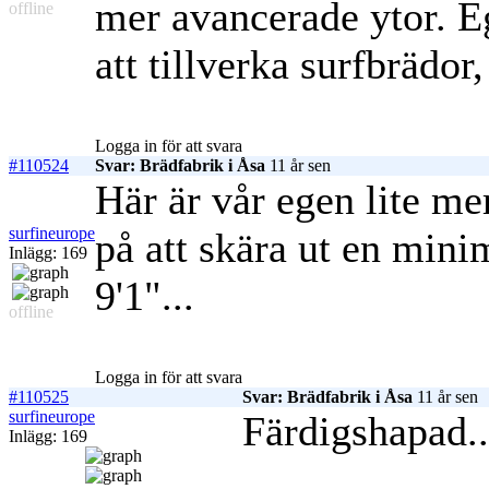
mer avancerade ytor. E
offline
att tillverka surfbrädor
Logga in för att svara
#110524
Svar: Brädfabrik i Åsa
11 år sen
Här är vår egen lite m
surfineurope
på att skära ut en min
Inlägg: 169
9'1"...
offline
Logga in för att svara
#110525
Svar: Brädfabrik i Åsa
11 år sen
surfineurope
Färdigshapad..
Inlägg: 169