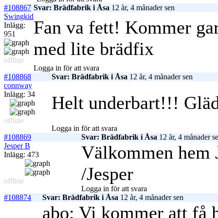
#108867
Svar: Brädfabrik i Åsa
12 år, 4 månader sen
Swingkid
Fan va fett! Kommer gar
Inlägg:
951
med lite brädfix
offline
Logga in för att svara
#108868
Svar: Brädfabrik i Åsa
12 år, 4 månader sen
connway
Inlägg: 34
Helt underbart!!! Gläd
offline
Logga in för att svara
#108869
Svar: Brädfabrik i Åsa
12 år, 4 månader s
Jesper B
Välkommen hem J
Inlägg: 473
/Jesper
offline
Logga in för att svara
#108874
Svar: Brädfabrik i Åsa
12 år, 4 månader sen
abo: Vi kommer att få 