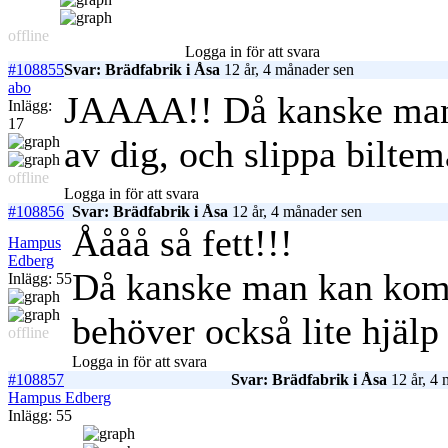
offline
Logga in för att svara
#108855
Svar: Brädfabrik i Åsa
12 år, 4 månader sen
abo
JAAAA!! Då kanske man k
Inlägg:
17
av dig, och slippa bilte
offline
Logga in för att svara
#108856
Svar: Brädfabrik i Åsa
12 år, 4 månader sen
Åååå så fett!!!
Hampus
Edberg
Då kanske man kan komm
Inlägg: 55
behöver också lite hjäl
offline
Logga in för att svara
#108857
Svar: Brädfabrik i Åsa
12 år, 4 
Hampus Edberg
Inlägg: 55