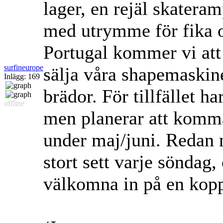
lager, en rejäl skateram
med utrymme för fika o
Portugal kommer vi att
surfineurope
sälja våra shapemaskine
Inlägg: 169
brädor. För tillfället h
offline
men planerar att komm
under maj/juni. Redan n
stort sett varje söndag,
välkomna in på en kopp 