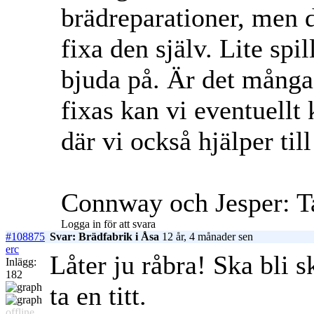
brädreparationer, men 
fixa den själv. Lite spil
bjuda på. Är det mång
fixas kan vi eventuellt
där vi också hjälper till
Connway och Jesper: T
Logga in för att svara
#108875
Svar: Brädfabrik i Åsa
12 år, 4 månader sen
erc
Låter ju råbra! Ska bli 
Inlägg:
182
ta en titt.
offline