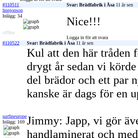
#110511
Svar: Brädfabrik i Åsa
11 år sen
linnjonson
Inlägg: 34
Nice!!!
offline
Logga in för att svara
#110522
Svar: Brädfabrik i Åsa
11 år sen
Kul att den här tråden f
drygt år sedan vi körde
del brädor och ett par 
kanske är dags för en 
surfineurope
Jimmy: Japp, vi gör äv
Inlägg: 169
handlaminerat och med