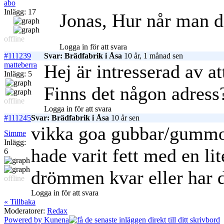
abo
Inlägg: 17
Jonas, Hur når man d
offline
Logga in för att svara
#111239
Svar: Brädfabrik i Åsa
10 år, 1 månad sen
matteberra
Hej är intresserad av at
Inlägg: 5
Finns det någon adress
offline
Logga in för att svara
#111245
Svar: Brädfabrik i Åsa
10 år sen
vikka goa gubbar/gummo
Simme
Inlägg:
hade varit fett med en li
6
drömmen kvar eller har d
offline
Logga in för att svara
« Tillbaka
Moderatorer:
Redax
Powered by
Kunena