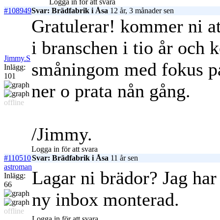
Logga in för att svara
#108949
Svar: Brädfabrik i Åsa
12 år, 3 månader sen
Gratulerar! kommer ni at
i branschen i tio år oc
Jimmy.S
småningom med fokus på 
Inlägg:
101
ner o prata nån gång.
offline
/Jimmy.
Logga in för att svara
#110510
Svar: Brädfabrik i Åsa
11 år sen
astroman
Lagar ni brädor? Jag har
Inlägg:
66
ny inbox monterad.
offline
Logga in för att svara