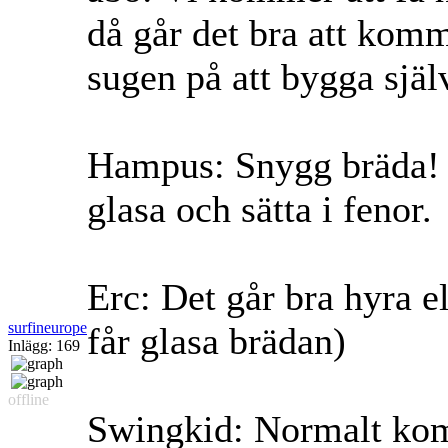
då går det bra att kom
sugen på att bygga själ
Hampus: Snygg bräda! Sj
glasa och sätta i fenor.
Erc: Det går bra hyra 
surfineurope
får glasa brädan)
Inlägg: 169
offline
Swingkid: Normalt kom