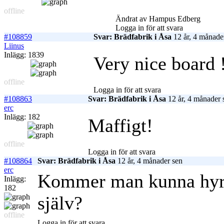
offline
Ändrat av Hampus Edberg
Logga in för att svara
#108859
Svar: Brädfabrik i Åsa
12 år, 4 månade
Liinus
Inlägg: 1839
Very nice board 
offline
Logga in för att svara
#108863
Svar: Brädfabrik i Åsa
12 år, 4 månader 
erc
Inlägg: 182
Maffigt!
offline
Logga in för att svara
#108864
Svar: Brädfabrik i Åsa
12 år, 4 månader sen
erc
Kommer man kunna hyra 
Inlägg:
182
själv?
offline
Logga in för att svara