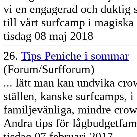
vi en engagerad och duktig 
till vårt
surfcamp
i magiska B
tisdag 08 maj 2018
26.
Tips Peniche i sommar
(Forum/Surfforum)
... lätt man kan undvika cro
ställen, kanske
surfcamp
s, 
familjevänliga, mindre crowd
Andra tips för lågbudgetfamil
tisdag 07 februari 2017