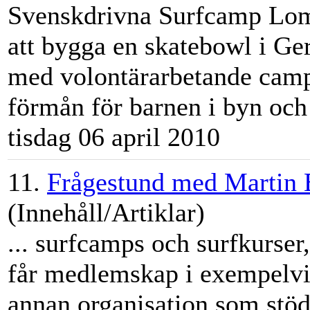
Svenskdrivna
Surfcamp
Lomb
att bygga en skatebowl i G
med volontärarbetande campg
förmån för barnen i byn och 
tisdag 06 april 2010
11.
Frågestund med Martin 
(Innehåll/Artiklar)
...
surfcamp
s och surfkurse
får medlemskap i exempelvis
annan organisation som stödj