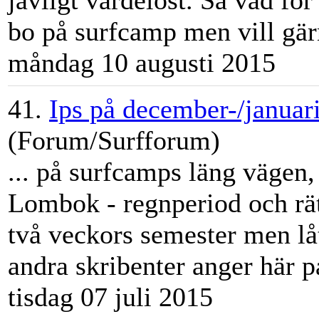
jävligt värdelöst. Så vad för
bo på
surfcamp
men vill gärn
måndag 10 augusti 2015
41.
Ips på december-/januar
(Forum/Surfforum)
... på
surfcamp
s läng vägen,
Lombok - regnperiod och rät
två veckors semester men låt
andra skribenter anger här på
tisdag 07 juli 2015