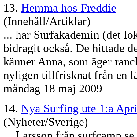
13.
Hemma hos Freddie
(Innehåll/Artiklar)
... har Surfakademin (det l
bidragit också. De hittade de
känner Anna, som äger ranc
nyligen tillfrisknat från en l
måndag 18 maj 2009
14.
Nya Surfing ute 1:a Apri
(Nyheter/Sverige)
... Larsson från
surfcamp
.se