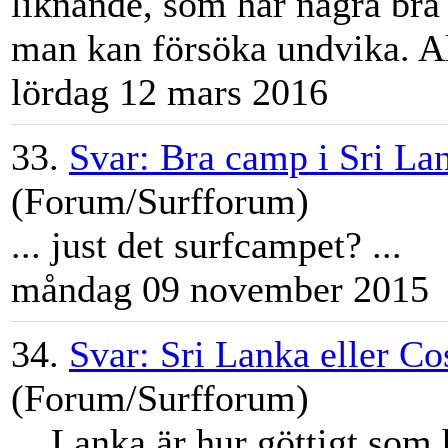
liknande, som har några bra 
man kan försöka undvika. All
lördag 12 mars 2016
33.
Svar: Bra camp i Sri La
(Forum/Surfforum)
... just det
surfcamp
et? ...
måndag 09 november 2015
34.
Svar: Sri Lanka eller Co
(Forum/Surfforum)
... Lanka är hur göttigt som 