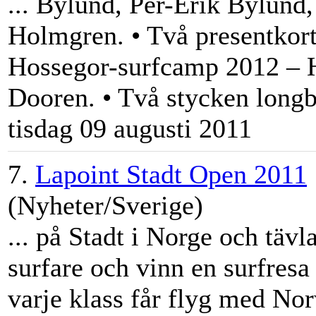
... Bylund, Per-Erik Bylund
Holmgren. • Två presentkort
Hossegor-
surfcamp
2012 – H
Dooren. • Två stycken longb
tisdag 09 augusti 2011
7.
Lapoint Stadt Open 2011
(Nyheter/Sverige)
... på Stadt i Norge och täv
surfare och vinn en surfresa
varje klass får flyg med No