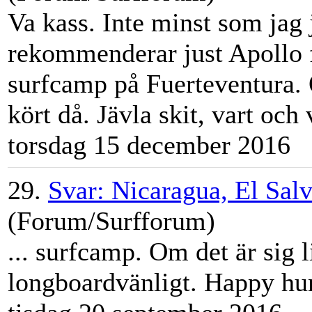
Va kass. Inte minst som jag j
rekommenderar just Apollo fö
surfcamp
på Fuerteventura. 
kört då. Jävla skit, vart och v
torsdag 15 december 2016
29.
Svar: Nicaragua, El Salv
(Forum/Surfforum)
...
surfcamp
. Om det är sig l
longboardvänligt. Happy hun