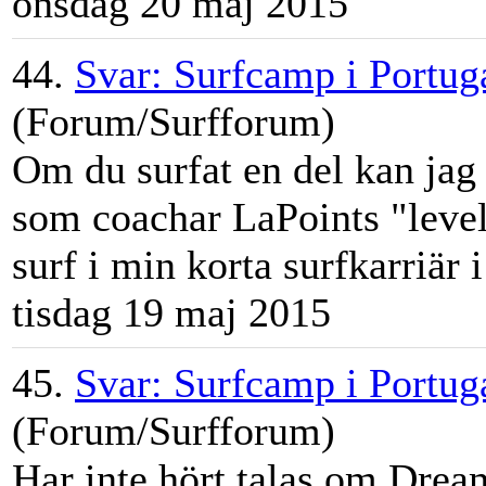
onsdag 20 maj 2015
44.
Svar: Surfcamp i Portuga
(Forum/Surfforum)
Om du surfat en del kan ja
som coachar LaPoints "level
surf i min korta surfkarriär i
tisdag 19 maj 2015
45.
Svar: Surfcamp i Portuga
(Forum/Surfforum)
Har inte hört talas om Dream