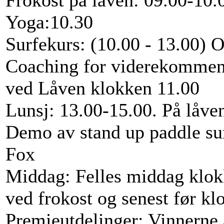
Frokost på låven: 09.00-10.
Yoga:10.30
Surfekurs: (10.00 - 13.00) 
Coaching for viderekomme
ved Låven klokken 11.00
Lunsj: 13.00-15.00. På låve
Demo av stand up paddle su
Fox
Middag: Felles middag klok
ved frokost og senest før kl
Premieutdelinger: Vinnerne