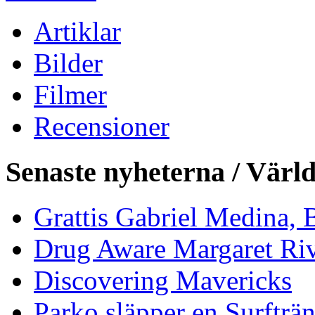
Artiklar
Bilder
Filmer
Recensioner
Senaste nyheterna / Värl
Grattis Gabriel Medina, B
Drug Aware Margaret Rive
Discovering Mavericks
Parko släpper en Surfträ