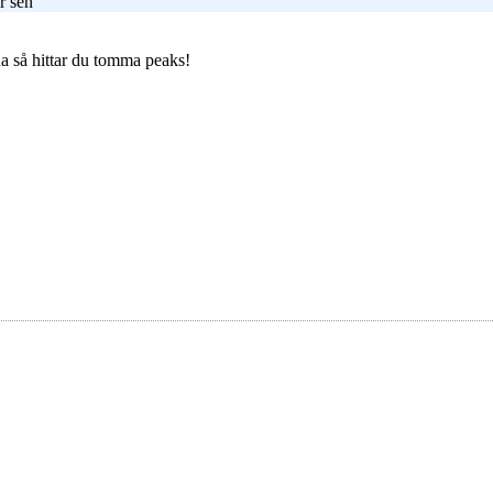
r sen
na så hittar du tomma peaks!