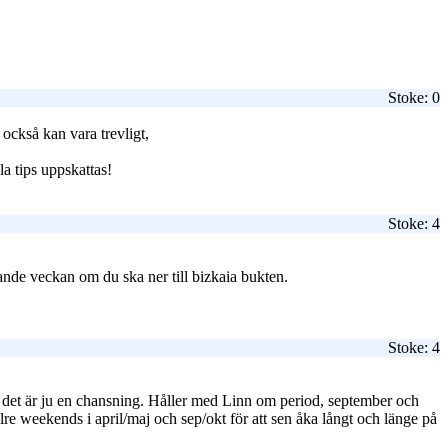
Stoke: 0
också kan vara trevligt,
a tips uppskattas!
Stoke: 4
ande veckan om du ska ner till bizkaia bukten.
Stoke: 4
 så det är ju en chansning. Håller med Linn om period, september och
lre weekends i april/maj och sep/okt för att sen åka långt och länge på