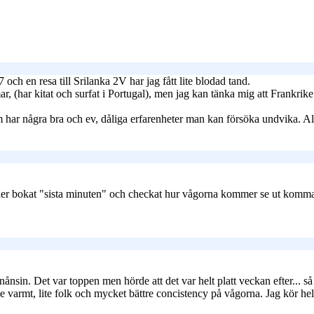
 och en resa till Srilanka 2V har jag fått lite blodad tand.
 (har kitat och surfat i Portugal), men jag kan tänka mig att Frankrike 
har några bra och ev, dåliga erfarenheter man kan försöka undvika. All
 eller bokat "sista minuten" och checkat hur vågorna kommer se ut komm
a nånsin. Det var toppen men hörde att det var helt platt veckan efter...
e varmt, lite folk och mycket bättre concistency på vågorna. Jag kör hel