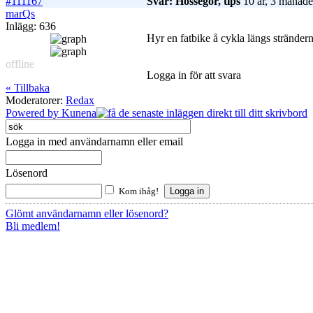
#111167
Svar: Hossegor, tips
10 år, 3 månade
marQs
Inlägg: 636
Hyr en fatbike å cykla längs stränder
offline
Logga in för att svara
« Tillbaka
Moderatorer:
Redax
Powered by
Kunena
Logga in med användarnamn eller email
Lösenord
Kom ihåg!
Glömt användarnamn eller lösenord?
Bli medlem!