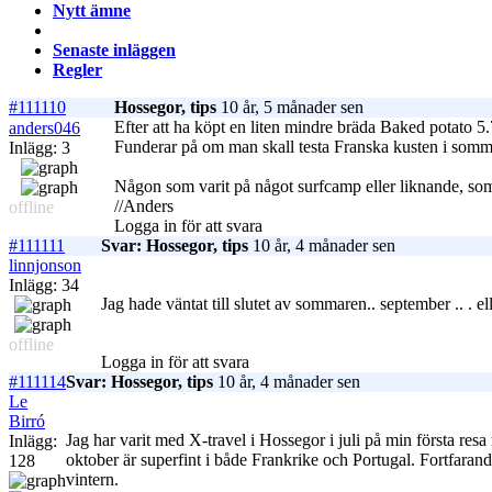
Nytt ämne
Senaste inläggen
Regler
#111110
Hossegor, tips
10 år, 5 månader sen
Efter att ha köpt en liten mindre bräda Baked potato 5.7
anders046
Funderar på om man skall testa Franska kusten i sommar,
Inlägg: 3
Någon som varit på något surfcamp eller liknande, som 
//Anders
offline
Logga in för att svara
#111111
Svar: Hossegor, tips
10 år, 4 månader sen
linnjonson
Inlägg: 34
Jag hade väntat till slutet av sommaren.. september .. .
offline
Logga in för att svara
#111114
Svar: Hossegor, tips
10 år, 4 månader sen
Le
Birró
Jag har varit med X-travel i Hossegor i juli på min första res
Inlägg:
oktober är superfint i både Frankrike och Portugal. Fortfarand
128
vintern.