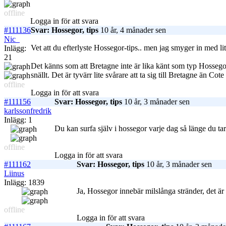
offline
Logga in för att svara
#111136
Svar: Hossegor, tips
10 år, 4 månader sen
Nic_
Vet att du efterlyste Hossegor-tips.. men jag smyger in med lit
Inlägg:
21
Det känns som att Bretagne inte är lika känt som typ Hossegor 
snällt. Det är tyvärr lite svårare att ta sig till Bretagne än 
offline
Logga in för att svara
#111156
Svar: Hossegor, tips
10 år, 3 månader sen
karlssonfredrik
Inlägg: 1
Du kan surfa själv i hossegor varje dag så länge du ta
offline
Logga in för att svara
#111162
Svar: Hossegor, tips
10 år, 3 månader sen
Liinus
Inlägg: 1839
Ja, Hossegor innebär milslånga stränder, det är
offline
Logga in för att svara