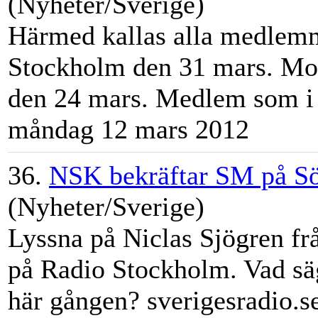
(Nyheter/Sverige)
Härmed kallas alla medlemm
Stockholm
den 31 mars. Moti
den 24 mars. Medlem som i fö
måndag 12 mars 2012
36.
NSK bekräftar SM på S
(Nyheter/Sverige)
Lyssna på Niclas Sjögren f
på Radio
Stockholm
. Vad sä
här gången? sverigesradio.se