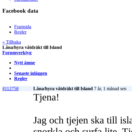
Facebook data
Framsida
Regler
« Tillbaka
Låna/hyra våtdräkt till Island
Forumverktyg
Nytt ämne
Senaste inläggen
Regler
#112758
Låna/hyra våtdräkt till Island
7 år, 1 månad sen
Tjena!
Jag och tjejen ska till i
snorkla och surfa lite. T