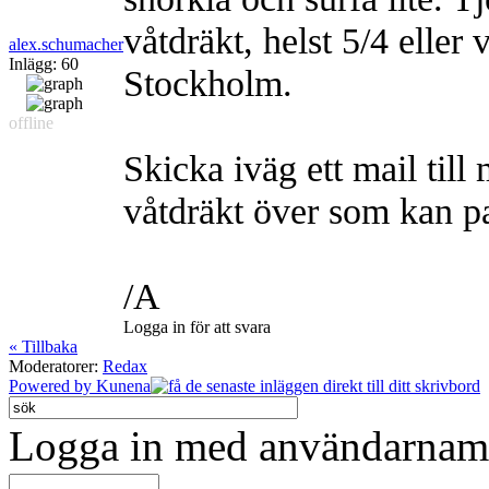
våtdräkt, helst 5/4 eller
alex.schumacher
Inlägg: 60
Stockholm.
offline
Skicka iväg ett mail till
våtdräkt över som kan p
/A
Logga in för att svara
« Tillbaka
Moderatorer:
Redax
Powered by
Kunena
Logga in med användarnamn