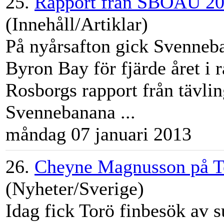
25.
Rapport från SBOAU 2
(Innehåll/Artiklar)
På nyårsafton gick Svenneba
Byron Bay för fjärde året i
Rosborgs rapport från tävli
Svennebanana ...
måndag 07 januari 2013
26.
Cheyne Magnusson på T
(Nyheter/Sverige)
Idag fick Torö finbesök av