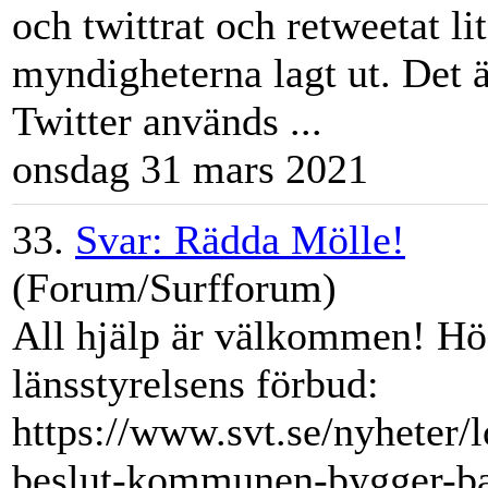
och twittrat och retweetat l
myndigheterna lagt ut. Det är
Twitter används ...
onsdag 31 mars 2021
33.
Svar: Rädda Mölle!
(Forum/Surfforum)
All hjälp är välkommen! H
länsstyrelsens förbud:
https://www.svt.se/nyheter/l
beslut-kommunen-bygger-b