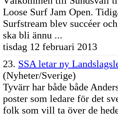
Välkommen till Sunds
val
l 
Loose Surf Jam Open. Tidiga
Surfstream blev succéer och 
ska bli ännu ...
tisdag 12 februari 2013
23.
SSA letar ny Landslagsl
(Nyheter/Sverige)
Tyvärr har både både Anders
poster som ledare för det s
folk som vill ta över de he