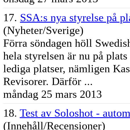
17.
SSA:s nya styrelse på pl
(Nyheter/Sverige)
Förra söndagen höll Swedish
hela styrelsen är nu på plats
lediga platser, nämligen Ka
Revisorer. Därför ...
måndag 25 mars 2013
18.
Test av Soloshot - auto
(Innehåll/Recensioner)