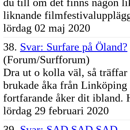
du till om det finns någon 
liknande filmfesti
val
upplägg
lördag 02 maj 2020
38.
Svar: Surfare på Öland?
(Forum/Surfforum)
Dra ut o kolla väl, så träffar
brukade åka från Linköping 
fortfarande åker dit ibland. 
lördag 29 februari 2020
39.
Svar: SAD SAD SAD