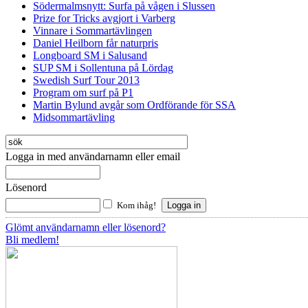
Södermalmsnytt: Surfa på vågen i Slussen
Prize for Tricks avgjort i Varberg
Vinnare i Sommartävlingen
Daniel Heilborn får naturpris
Longboard SM i Salusand
SUP SM i Sollentuna på Lördag
Swedish Surf Tour 2013
Program om surf på P1
Martin Bylund avgår som Ordförande för SSA
Midsommartävling
Logga in med användarnamn eller email
Lösenord
Kom ihåg!
Glömt användarnamn eller lösenord?
Bli medlem!