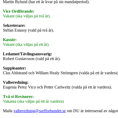
Martin Bylund (har ett år kvar på sin mandatperiod).
Vice Ordförande:
Vakant (ska väljas på två år).
Sekreterare:
Stéfan Estassy (vald på två år).
Kassör:
Vakant (ska väljas på ett år).
Ledamot/Tävlingsansvarig:
Robert Gustavsson (vald på ett år).
Suppleanter:
Clas Ahlstrand och William Healy Strömgren (valda på ett år vardera)
Valberedning:
Eugenia Perez Vico och Petter Carlweitz (valda på ett år vardera).
Två st Revisorer:
Vakanta (ska väljas på ett år vardera)
Maila
valberedning@surfforbundet.se
om DU är intresserad av någon