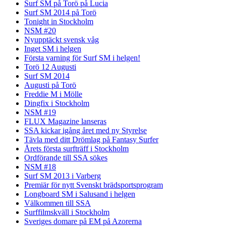
Surf SM på Torö på Lucia
Surf SM 2014 på Torö
Tonight in Stockholm
NSM #20
Nyupptäckt svensk våg
Inget SM i helgen
Första varning för Surf SM i helgen!
Torö 12 Augusti
Surf SM 2014
Augusti på Torö
Freddie M i Mölle
Dingfix i Stockholm
NSM #19
FLUX Magazine lanseras
SSA kickar igång året med ny Styrelse
Tävla med ditt Drömlag på Fantasy Surfer
Årets första surfträff i Stockholm
Ordförande till SSA sökes
NSM #18
Surf SM 2013 i Varberg
Premiär för nytt Svenskt brädsportsprogram
Longboard SM i Salusand i helgen
Välkommen till SSA
Surffilmskväll i Stockholm
Sveriges domare på EM på Azorerna