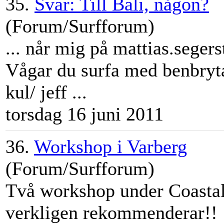
35.
Svar: Till Bali, någon?
(Forum/Surfforum)
... når mig på mattias.seg
Vågar du surfa med benbryta
kul/
jeff
...
torsdag 16 juni 2011
36.
Workshop i Varberg
(Forum/Surfforum)
Två workshop under Coasta
verkligen rekommenderar!!