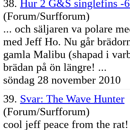
38.
Hur 2 G&S singlefins -
(Forum/Surfforum)
... och säljaren va polare 
med
Jeff
Ho. Nu går brädorna
gamla Malibu (shapad i varbe
brädan på ön längre! ...
söndag 28 november 2010
39.
Svar: The Wave Hunter
(Forum/Surfforum)
cool
jeff
peace from the rat! 