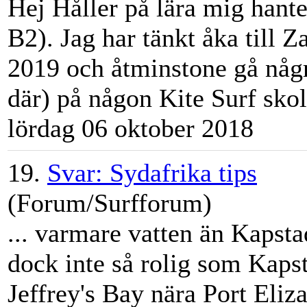
Hej Håller på lära mig hante
B2). Jag har tänkt åka till Z
2019 och åtminstone gå någ
där) på någon Kite Surf skola
lördag 06 oktober 2018
19.
Svar: Sydafrika tips
(Forum/Surfforum)
... varmare vatten än Kapst
dock inte så rolig som Kaps
Jeff
rey's Bay nära Port Eliza