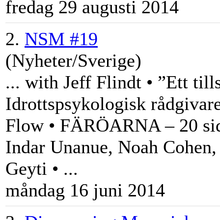
fredag 29 augusti 2014
2.
NSM #19
(Nyheter/Sverige)
... with
Jeff
Flindt • ”Ett till
Idrottspsykologisk rådgiva
Flow • FÄRÖARNA – 20 sid
Indar Unanue, Noah Cohen,
Geyti • ...
måndag 16 juni 2014