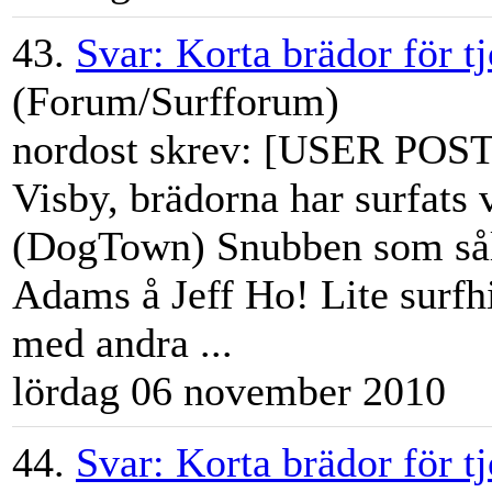
43.
Svar: Korta brädor för t
(Forum/Surfforum)
nordost skrev: [USER PO
Visby, brädorna har surfats 
(DogTown) Snubben som sål
Adams å
Jeff
Ho! Lite surfhi
med andra ...
lördag 06 november 2010
44.
Svar: Korta brädor för t