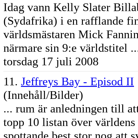
Idag vann Kelly Slater Bill
(Sydafrika) i en rafflande f
världsmästaren Mick Fannin
närmare sin 9:e världstitel ..
torsdag 17 juli 2008
11.
Jeffreys Bay - Episod II
(Innehåll/Bilder)
... rum är anledningen till a
topp 10 listan över världens
spottande best stor nog att s