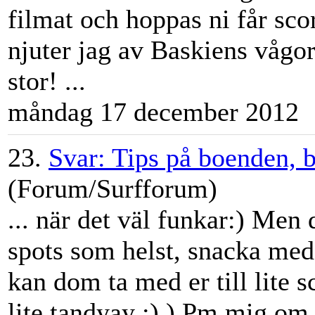
filmat och hoppas ni får sco
njuter jag av Baskiens våg
stor! ...
måndag 17 december 2012
23.
Svar: Tips på boenden, b
(Forum/Surfforum)
... när det väl funkar:) Men
spots som helst, snacka med
kan dom ta med er till lite 
lite tandyay ;) ) Pm mig om 